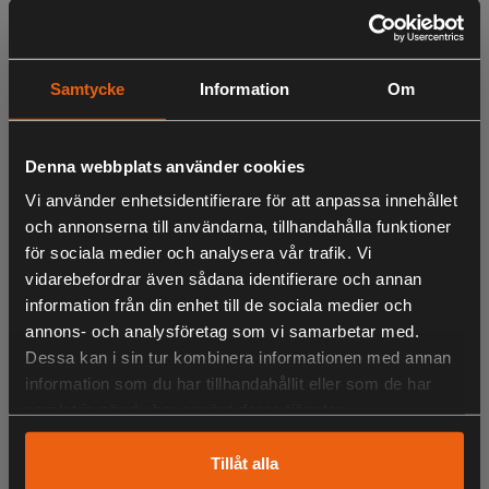
som är extremt stark dagtid utan minsta antydan till
bländning nattetid.
Helia kommer bli din bästa kompis i vakkojan, på
Samtycke
Information
Om
pürschjakten eller oavsett var du vill ha den med. Kort och
gott: marknadsledaren har överträffat sig själv, igen. Med
två testsegrar i bagaget så är det ingen överdrift.
Denna webbplats använder cookies
Vi använder enhetsidentifierare för att anpassa innehållet
och annonserna till användarna, tillhandahålla funktioner
LIKNANDE PRODUKTER
för sociala medier och analysera vår trafik. Vi
vidarebefordrar även sådana identifierare och annan
information från din enhet till de sociala medier och
annons- och analysföretag som vi samarbetar med.
Dessa kan i sin tur kombinera informationen med annan
KÖPS OFTA TILLSAMMANS
information som du har tillhandahållit eller som de har
samlat in när du har använt deras tjänster.
Tillåt alla