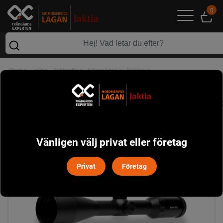
0
>
>
>
>
>
Start
Jakt
Jaktoptik
Kikarsikten
Kahles
Kahles Helia 2.4-12x56 Belyst Kikarsikte
Vänligen välj privat eller företag
Privat
Företag