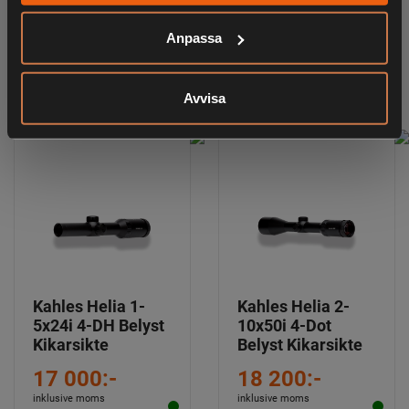
ANDRA HAR OCKSÅ TITTAT PÅ
Anpassa
RELATERADE PRODUKTER
Avvisa
Kahles Helia 1-
Kahles Helia 2-
5x24i 4-DH Belyst
10x50i 4-Dot
Kikarsikte
Belyst Kikarsikte
17 000:-
18 200:-
inklusive moms
inklusive moms