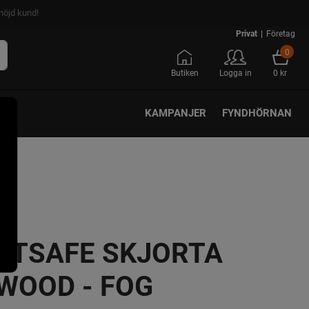
nöjd kund!
Privat
|
Företag
0
Butiken
Logga in
0 kr
KAMPANJER
FYNDHÖRNAN
CTSAFE SKJORTA
WOOD - FOG