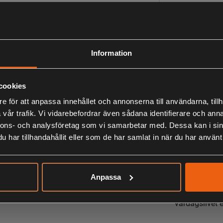
Beskrivning
En stretchig o
ventilationsöp
Information
Det här är en 
UV-skydd och 
cookies
tyget. Tyget 
e för att anpassa innehållet och annonserna till användarna, tillh
en ventilatio
vår trafik. Vi vidarebefordrar även sådana identifierare och anna
Den är dessuto
nnons- och analysföretag som vi samarbetar med. Dessa kan i sin
den bekväm att
har tillhandahållit eller som de har samlat in när du har använt 
strykning. Sk
hängare på in
Anpassa
Detta är den 
behöver en lät
vardagslivet el