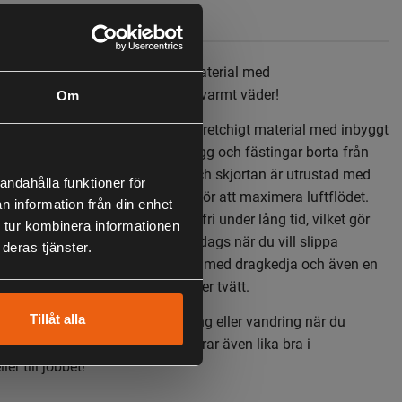
ch luftig skjorta i skrynkelfritt material med
pning i ryggen. Håller dig sval i varmt väder!
Om
tunn och luftig herrskjorta i ett stretchigt material med inbyggt
en impregnering som håller mygg och fästingar borta från
har utmärkt andningsförmåga, och skjortan är utrustad med
andahålla funktioner för
nsöppning med mesh på ryggen för att maximera luftflödet.
n information från din enhet
m lätt i vikt och förblir skrynkelfri under lång tid, vilket gör
 tur kombinera informationen
 bära i packningen eller till vardags när du vill slippa
deras tjänster.
jortan har två bröstfickor framtill med dragkedja och även en
sidan för enkel upphängning efter tvätt.
Tillåt alla
perfekta följeslagaren för camping eller vandring när du
t men funktionell skjorta. Fungerar även lika bra i
ler till jobbet!