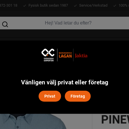
372-301 18
Fysisk butik sedan 1987
Service/Verkstad
100% 
KLÄDER
ATV
VERKTYG
MASKINER
inewood - Fog Blue/Offwhite
Vänligen välj privat eller företag
Privat
Företag
INSE
PINE