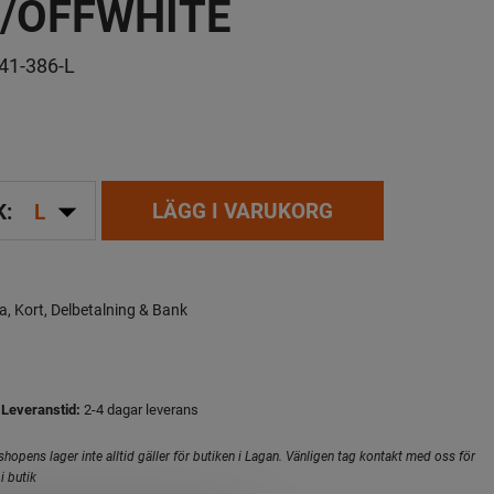
/OFFWHITE
41-386-L
arrow_drop_down
LÄGG I VARUKORG
K:
L
a, Kort, Delbetalning & Bank
Leveranstid:
2-4 dagar leverans
hopens lager inte alltid gäller för butiken i Lagan. Vänligen tag kontakt med oss för
i butik