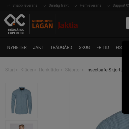
Snabb leverans
Smidig frakt
Hemleverans
Support 0
NYHETER
JAKT
TRÄDGÅRD
SKOG
FRITID
FISKE
Start
Kläder
Herrkläder
Skjortor
Insectsafe Skjorta P
>
>
>
>