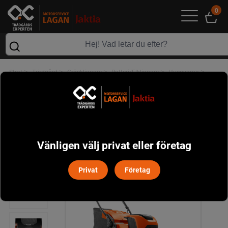
0
>
>
>
>
>
Start
Trädgård
Gräsklippare
Batteri/Elklippare
Husqvarna
Husqvarna LC 347iVX Batterigräsklippare
Vänligen välj privat eller företag
Privat
Företag