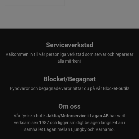
servicebehov. Appen kan laddas ner gratis från App Store
eller Google Play.
OBS! Levereras utan batteri och laddare
Serviceverkstad
Välkommen in till vår personliga verkstad som servar och reparerar
alla märken!
Blocket/Begagnat
Fyndvaror och begagnade varor hittar du på vår Blocket-butik!
Om oss
Vår fysiska butik
Jaktia/Motorservice i Lagan AB
har varit
verksam sen 1987 och ligger smidigt belägen längs E4:an i
samhället Lagan mellan Ljungby och Värnamo.