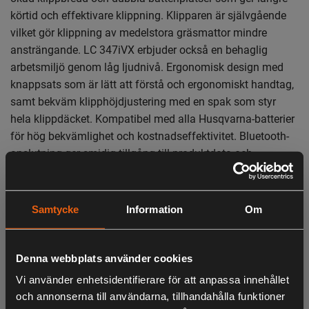
körtid och effektivare klippning. Klipparen är självgående
vilket gör klippning av medelstora gräsmattor mindre
ansträngande. LC 347iVX erbjuder också en behaglig
arbetsmiljö genom låg ljudnivå. Ergonomisk design med
knappsats som är lätt att förstå och ergonomiskt handtag,
samt bekväm klipphöjdjustering med en spak som styr
hela klippdäcket. Kompatibel med alla Husqvarna-batterier
för hög bekvämlighet och kostnadseffektivitet. Bluetooth-
anslutning ger smidig tillgång till produktdata och
information och möjliggör effektivare service.
Samtycke
Information
Om
OBS. Denna version utan batteri/laddare
Denna webbplats använder cookies
LIKNANDE PRODUKTER
Med drivning, variabel hastighet
Vi använder enhetsidentifierare för att anpassa innehållet
Drivsystem
och annonserna till användarna, tillhandahålla funktioner