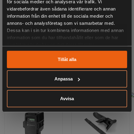
för sociala medier och analysera vår trafik. Vi
Uppsamling/BioClip®/Bakutkast
vidarebefordrar även sådana identifierare och annan
Klippmetoder
information från din enhet till de sociala medier och
KÖPS OFTA TILLSAMMANS
annons- och analysföretag som vi samarbetar med.
47 cm
Dessa kan i sin tur kombinera informationen med annan
Klippbredd
information som du har tillhandahållit eller som de har
samlat in när du har använt deras tjänster.
ANDRA HAR OCKSÅ TITTAT PÅ
Ingår ej:
Tillåt alla
BioClip® kit
BioClip® plugg
Anpassa
RELATERADE PRODUKTER
Batteri
Batteriladdare
Avvisa
Dubbla batterifack
Kontinuerlig drift med två batterier innebär längre körtid
och effektivare klippning