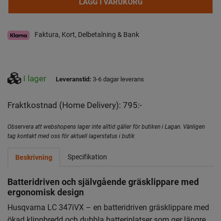
LÄGG I VARUKORG
Faktura, Kort, Delbetalning & Bank
I lager
Leveranstid:
3-6 dagar leverans
Fraktkostnad (Home Delivery): 795:-
Observera att webshopens lager inte alltid gäller för butiken i Lagan. Vänligen
tag kontakt med oss för aktuell lagerstatus i butik
Specifikation
Beskrivning
Batteridriven och självgående gräsklippare med
ergonomisk design
Husqvarna LC 347iVX – en batteridriven gräsklippare med
ökad klippbredd och dubbla batteriplatser som ger längre