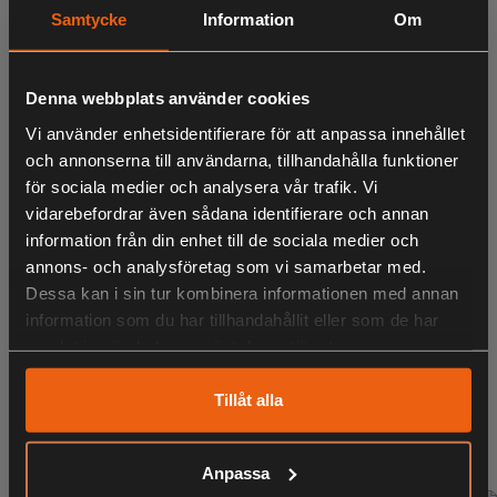
Samtycke
Information
Om
LIKNANDE PRODUKTER
Denna webbplats använder cookies
Vi använder enhetsidentifierare för att anpassa innehållet
och annonserna till användarna, tillhandahålla funktioner
för sociala medier och analysera vår trafik. Vi
KÖPS OFTA TILLSAMMANS
vidarebefordrar även sådana identifierare och annan
information från din enhet till de sociala medier och
annons- och analysföretag som vi samarbetar med.
Dessa kan i sin tur kombinera informationen med annan
information som du har tillhandahållit eller som de har
ANDRA HAR OCKSÅ TITTAT PÅ
samlat in när du har använt deras tjänster.
Tillåt alla
RELATERADE PRODUKTER
Anpassa