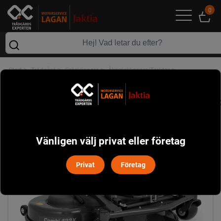
0
>
>
>
>
Start
Trädgård
Gräsklippare
Åkgräsklippare/Traktor
>
Redskap Åkgräsklippare/Traktorer
Husqvarna Combi 122X klippaggregat
Vänligen välj privat eller företag
Privat
Företag