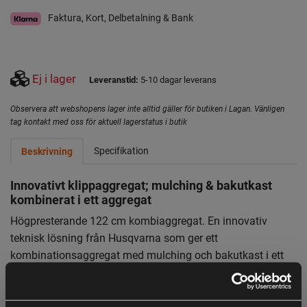
Faktura, Kort, Delbetalning & Bank
Ej i lager
Leveranstid:
5-10 dagar leverans
Observera att webshopens lager inte alltid gäller för butiken i Lagan. Vänligen
tag kontakt med oss för aktuell lagerstatus i butik
Specifikation
Beskrivning
Innovativt klippaggregat; mulching & bakutkast
kombinerat i ett aggregat
Högpresterande 122 cm kombiaggregat. En innovativ
teknisk lösning från Husqvarna som ger ett
kombinationsaggregat med mulching och bakutkast i ett
och samma aggregat. Kraftig aggregatkonstruktion pressat
i ett stålplåtstycke. Den elektriska klipphöjdsjusteringen
kan enkelt manövreras från förarsätet.