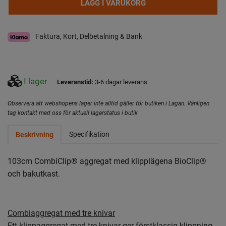
LÄGG I VARUKORG
Faktura, Kort, Delbetalning & Bank
I lager
Leveranstid:
3-6 dagar leverans
Observera att webshopens lager inte alltid gäller för butiken i Lagan. Vänligen
tag kontakt med oss för aktuell lagerstatus i butik
Specifikation
Beskrivning
103cm CombiClip® aggregat med klipplägena BioClip®
och bakutkast.
Combiaggregat med tre knivar
Ett klippaggregat med tre knivar ger förstklassig klippning