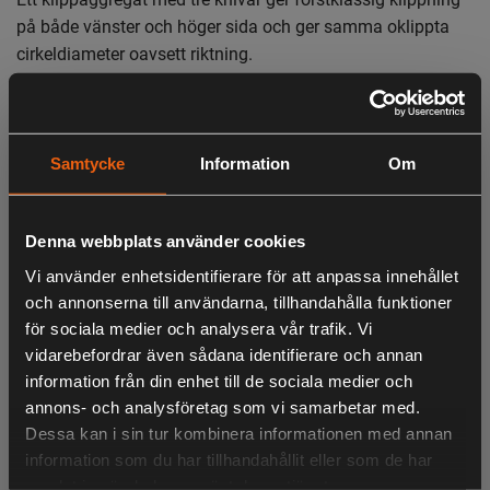
på både vänster och höger sida och ger samma oklippta
cirkeldiameter oavsett riktning.
Combiaggregat
Samtycke
Information
Om
Med Combi-klippaggregatet kan du välja mellan två olika
klippsystem beroende på förhållandena. Välj BioClip® för
gödsling av gräsmattan och bakutkast för effektiv
Denna webbplats använder cookies
klippning i områden med högre och grövre gräs.
Vi använder enhetsidentifierare för att anpassa innehållet
och annonserna till användarna, tillhandahålla funktioner
för sociala medier och analysera vår trafik. Vi
Flytande klippaggregat
vidarebefordrar även sådana identifierare och annan
Det flytande klippaggregatet följer markens konturer och
LIKNANDE PRODUKTER
information från din enhet till de sociala medier och
minskar risken att "skalpera" gräsmattan.
annons- och analysföretag som vi samarbetar med.
Dessa kan i sin tur kombinera informationen med annan
information som du har tillhandahållit eller som de har
Serviceläge
samlat in när du har använt deras tjänster.