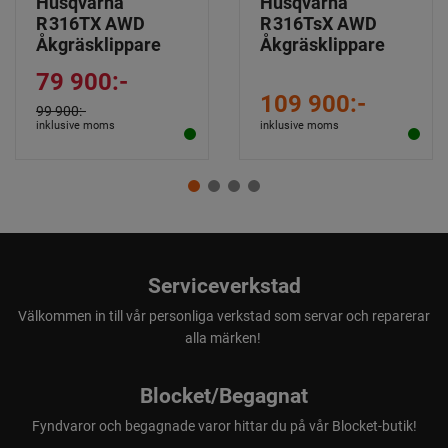
Husqvarna
Husqvarna
R 316TX AWD
R 316TsX AWD
Åkgräsklippare
Åkgräsklippare
79 900:-
109 900:-
99 900:-
inklusive moms
inklusive moms
Serviceverkstad
Välkommen in till vår personliga verkstad som servar och reparerar
alla märken!
Blocket/Begagnat
Fyndvaror och begagnade varor hittar du på vår Blocket-butik!