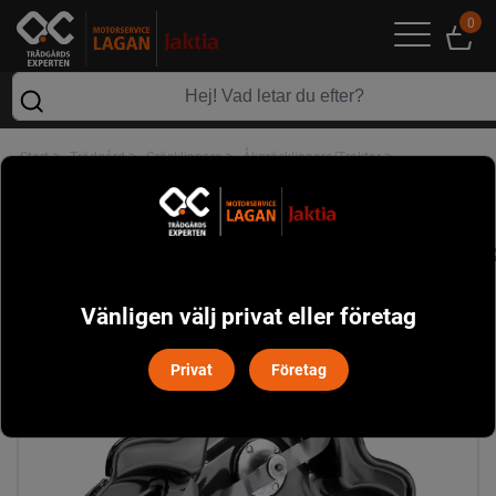
0
>
>
>
>
Start
Trädgård
Gräsklippare
Åkgräsklippare/Traktor
>
Tillbehör Åkgräsklippare/Traktorer
Husqvarna CombiClip 103 Klippaggregat
Vänligen välj privat eller företag
Privat
Företag