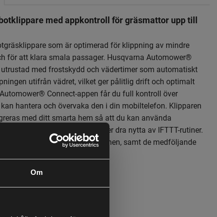
otklippare med appkontroll för gräsmattor upp till
gräsklippare som är optimerad för klippning av mindre
ch för att klara smala passager. Husqvarna Automower®
 utrustad med frostskydd och vädertimer som automatiskt
ningen utifrån vädret, vilket ger pålitlig drift och optimalt
 Automower® Connect-appen får du full kontroll över
 kan hantera och övervaka den i din mobiltelefon. Klipparen
greras med ditt smarta hem så att du kan använda
ed Alexa eller Google Home, eller dra nytta av IFTTT-rutiner.
derlättas av den kompakta designen, samt de medföljande
rna.
Om