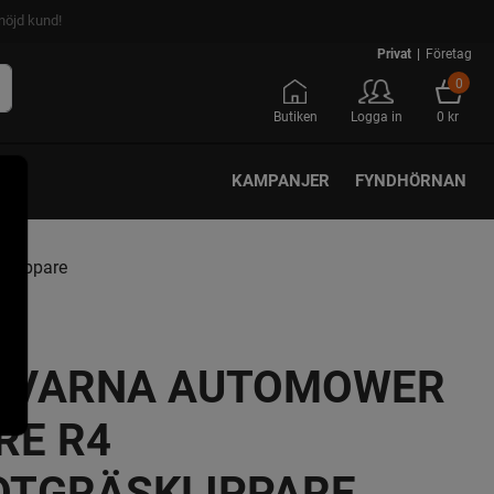
nöjd kund!
Privat
|
Företag
0
Butiken
Logga in
0 kr
KAMPANJER
FYNDHÖRNAN
klippare
QVARNA AUTOMOWER
RE R4
OTGRÄSKLIPPARE