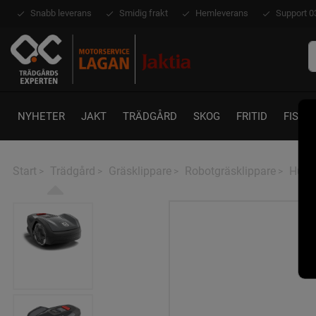
Snabb leverans
Smidig frakt
Hemleverans
Support 0
NYHETER
JAKT
TRÄDGÅRD
SKOG
FRITID
FISKE
Start
Trädgård
Gräsklippare
Robotgräsklippare
Husq
>
>
>
>