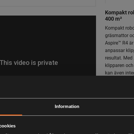
Kompakt rob
400 m²
Kompakt robot
gräsmattor o
Aspire™ R4 är
anpassar klipp
resultat. Med
klipparen och
kan även inte
röststyrning m
Förvaring un
Aspire™-kroka
Information
- 400 m²
Ytkapacitet
cookies