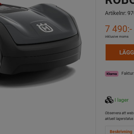
Artikelnr:
97
7 490:-
inklusive moms
LÄGG
Faktur
I lager
Observera att webs
aktuell lagerstatus 
Beskrivning