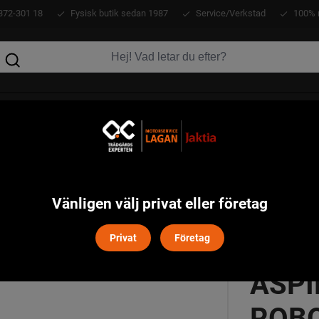
372-301 18
Fysisk butik sedan 1987
Service/Verkstad
100% 
KLÄDER
ATV
VERKTYG
MASKINER
varna Automower
Husqvarna Automower Aspire R4 Robotgräs
>
Vänligen välj privat eller företag
HUS
Privat
Företag
ASPI
ROB