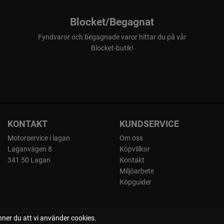
separat.
Blocket/Begagnat
Fyndvaror och begagnade varor hittar du på vår
Blocket-butik!
Automower® 
Njut av bekvä
med Husqvarn
din Husqvarna
gräsmatta med 
gräsmatta så
KONTAKT
KUNDSERVICE
Wi-Fi och Blu
*Bluetooth®-a
Motorservice i lagan
Om oss
anslutning ge
Laganvägen 8
Köpvillkor
341 50 Lagan
Kontakt
ansluten till
Miljöarbete
världen och i
Köpguider
Automower® Co
tillhandahålle
ner du att vi använder cookies.