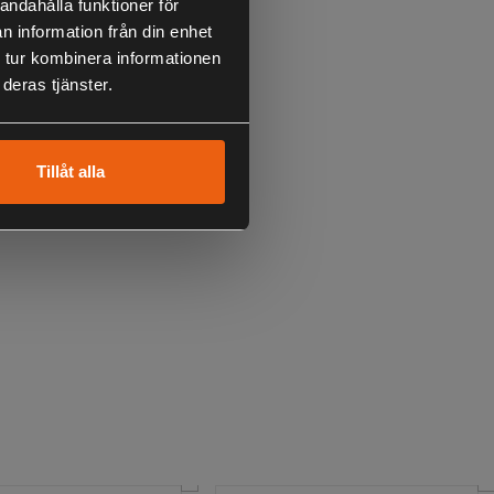
andahålla funktioner för
n information från din enhet
typ
 tur kombinera informationen
® Connect
deras tjänster.
Tillåt alla
: Ja
jningsaggregat: Ja
gskabel: 5 m