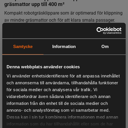
gräsmattor upp till 400 m²
Kompakt robotgräsklippare som är optimerad för klippning
av mindre gräsmattor och för att klara smala passager.
Husqvarna Automower® Aspire™ R4 är utrustad med
frostskydd och vädertimer som automatiskt anpassar
klippningen utifrån vädret, vilket ger pålitlig drift och
Samtycke
Information
Om
optimalt resultat. Med Automower® Connect-appen får du
full kontroll över klipparen och kan hantera och övervaka
den i din mobiltelefon. Klipparen kan även integreras med
Denna webbplats använder cookies
ditt smarta hem så att du kan använda röststyrning med
Vi använder enhetsidentifierare för att anpassa innehållet
Alexa eller Google Home, eller dra nytta av IFTTT-rutiner.
och annonserna till användarna, tillhandahålla funktioner
Förvaring underlättas av den kompakta designen, samt de
för sociala medier och analysera vår trafik. Vi
medföljande Aspire™-krokarna.
vidarebefordrar även sådana identifierare och annan
information från din enhet till de sociala medier och
LIKNANDE PRODUKTER
annons- och analysföretag som vi samarbetar med.
- 400 m²
Dessa kan i sin tur kombinera informationen med annan
Ytkapacitet
information som du har tillhandahållit eller som de har