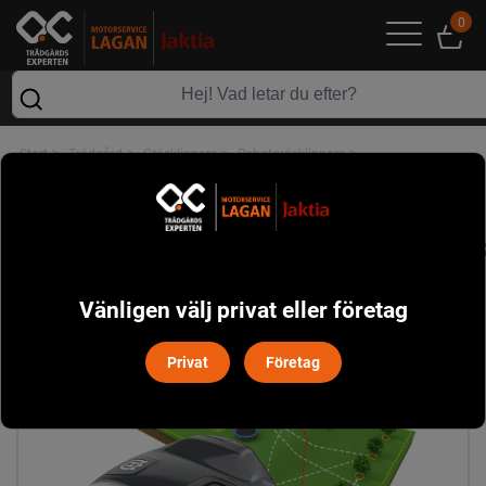
0
>
>
>
>
Start
Trädgård
Gräsklippare
Robotgräsklippare
>
Robotgräsklippare - Installerad & Klar!
Husqvarna Automower Aspire R4 "Installerad & Klar!
Vänligen välj privat eller företag
Privat
Företag