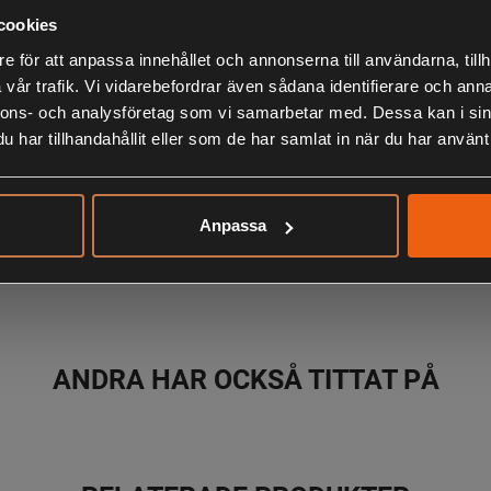
internettäck
cookies
– Automower®
e för att anpassa innehållet och annonserna till användarna, tillh
AppStore och
vår trafik. Vi vidarebefordrar även sådana identifierare och anna
nnons- och analysföretag som vi samarbetar med. Dessa kan i sin
Allt börjar i
LIKNANDE PRODUKTER
har tillhandahållit eller som de har samlat in när du har använt 
anpassningsba
Dessa kan enk
ändringar av
Anpassa
Med hjälp av 
KÖPS OFTA TILLSAMMANS
kameran förem
det rör sig om
hänsyn till vi
en kombination
ANDRA HAR OCKSÅ TITTAT PÅ
yttäckning äv
Med funktione
eller triangl
kan också väl