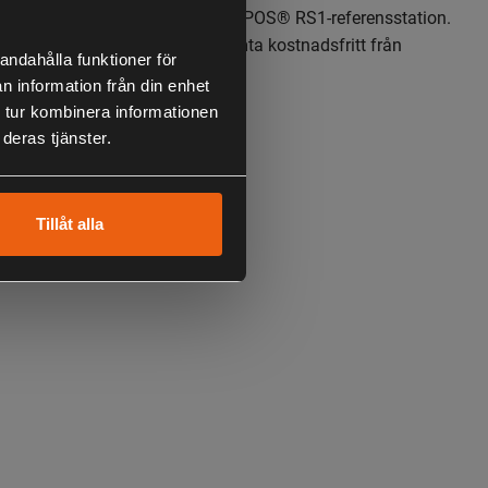
ning kan du köpa en Husqvarna EPOS® RS1-referensstation.
 Connect-appen. Finns att hämta kostnadsfritt från
andahålla funktioner för
 Google Play.
n information från din enhet
 tur kombinera informationen
 Automower® Connect-appen, där du skapar individuella och
deras tjänster.
ra arbetsområden liksom tillfälliga avgränsade zoner.
elt justeras senare för att passa dina trädgårdsprojekt eller
 gräsmattans layout under säsongen.
Tillåt alla
avancerad AI upptäcker och identifierar den inbyggda
ål på gräsmattan och agerar utifrån vilken typ av föremål
. Tack vare infrarött ljus undviker gräsklipparen hinder, tar
lda djur och säkerställer full yttäckning – även på natten. Med
 av AI vision-teknik och satellitnavigering säkerställs full
en i områden med svag satellitsignal.
n för valbara klippmönster kan du välja ränder, schackbräde
ar som klippmönster och ytkapaciteten uppgår till 4 800 m². Du
ja läget för oregelbundet mönster som ger en kapacitet på 3