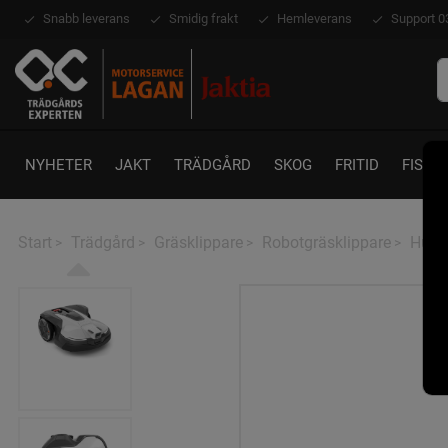
Snabb leverans
Smidig frakt
Hemleverans
Support 0
NYHETER
JAKT
TRÄDGÅRD
SKOG
FRITID
FISKE
Start
Trädgård
Gräsklippare
Robotgräsklippare
Husq
>
>
>
>