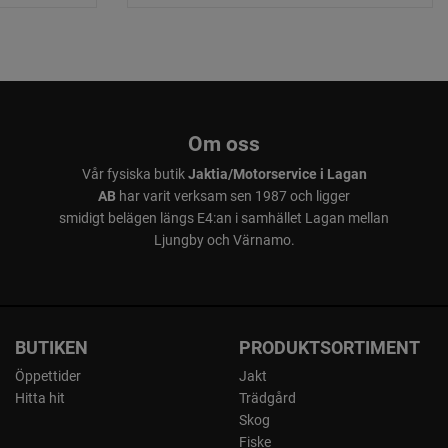
tade stopp och skador på föremål i trädgården och på
.
ppning med AI vision-teknik
ination av satellitnavigering och AI vision-teknik
Om oss
ull yttäckning även i områden med svag satellitsignal. Det
Vår fysiska butik
Jaktia/Motorservice i Lagan
räsklipparen kan arbeta smidigt oavsett trädgårdens utseende,
AB
har varit verksam sen 1987 och ligger
etekterar gräs, och inget gräs förblir oklippt.
smidigt belägen längs E4:an i samhället Lagan mellan
Ljungby och Värnamo.
 AI vision-teknik
e AI vision-tekniken fungerar även i mörker, så att klipparen
och undvika nattaktiva djur. Den använder infrarött ljus, som
BUTIKEN
PRODUKTSORTIMENT
ör ögat men ger jämn prestanda dag som natt utan att störa
Öppettider
Jakt
nar.
Hitta hit
Trädgård
Skog
Fiske