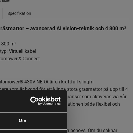
i butik
Specifikation
 gräsmattor – avancerad AI vision-teknik och 4 800 m²
4 800 m²
yp: Virtuell kabel
utomower® Connect
tomower® 430V NERA är en kraftfull slingfri
pare som är byggd för att klippa stora gräsmattor på upp till 4
märkt precision. Med virtuella gränser som aktiveras via vår
tellitbaserade teknik blir installationen både flexibel och
Om
r Wi-Fi-täckning över hela gräsytan behövs. Om du saknar