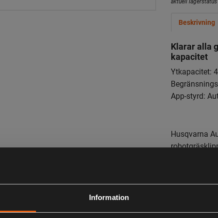
aktuell lagerstatus 
Beskrivning
Klarar alla
kapacitet
Ytkapacitet: 
Begränsningst
App-styrd: A
Husqvarna Au
robotgräsklip
800 m² med ut
medföljande sa
robust.
Information
Krav:
– Mobil- elle