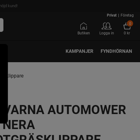
nöjd kund!
Privat
|
Företag
0
Butiken
Logga in
0 kr
KAMPANJER
FYNDHÖRNAN
äsklippare
QVARNA AUTOMOWER
 NERA
OTGRÄSKLIPPARE