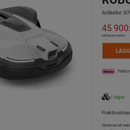
Artikelnr:
97
45 900:
inklusive moms
LÄGG
Faktur
I lager
Fraktkostnad
Observera att webs