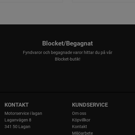
för både ovän
gräsklipparen
Oavbruten kli
Genom en komb
Blocket/Begagnat
säkerställs f
Fyndvaror och begagnade varor hittar du på vår
innebär att g
Blocket-butik!
så länge den d
Djurskydd med
Den avancerad
kan upptäcka 
KONTAKT
KUNDSERVICE
är osynligt f
Motorservice i lagan
Om oss
djur eller gran
Laganvägen 8
Köpvillkor
341 50 Lagan
Kontakt
Miljöarbete