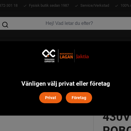
372-301 18
Fysisk butik sedan 1987
Service/Verkstad
100% 
KLÄDER
ATV
VERKTYG
MASKINER
varna Automower
Husqvarna Automower 430V NERA Robotgr
>
Vänligen välj privat eller företag
HUS
Privat
Företag
430V
ROB