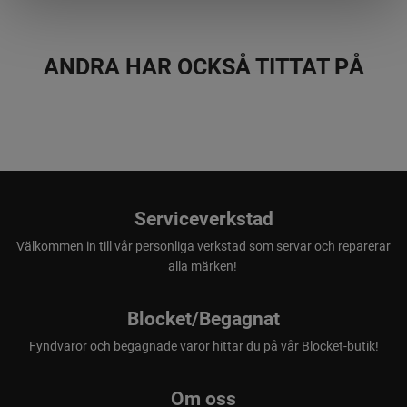
motorsågen kompatibel med Husqvarnas
förvaringslösning och levereras med en specialanpassad
ANDRA HAR OCKSÅ TITTAT PÅ
krok för praktisk upphängning på en vägg.
OBS. Denna version utan batteri/laddare
Exakta snitt
Serviceverkstad
Effektiv kedja som ger hög skärhastighet och exakta snitt
Välkommen in till vår personliga verkstad som servar och reparerar
alla märken!
Blocket/Begagnat
Fyndvaror och begagnade varor hittar du på vår Blocket-butik!
Om oss