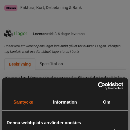
Faktura, Kort, Delbetalning & Bank
I lager
Leveranstid:
3-6 dagar leverans
Observera att webshopens lager inte alltid gäller för butiken i Lagan. Vänligen
tag kontakt med oss för aktuell lagerstatus i butik
Specifikation
Beskrivning
Kompakt, lättanvänd motorsåg för trädgårdsröjning
och gör det själv-projekt
Den batteridrivna Aspire™-motorsågen är optimerad för
beskärning, trädgårdsröjning, fällning av mindre träd och
Samtycke
Information
Om
gör det själv-projekt. Tillförlitliga och exakta resultat, även i
trånga utrymmen, säkerställs med rätt vald skärutrustning,
som ger precision och hög skärhastighet.
Denna webbplats använder cookies