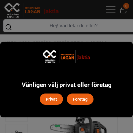
0
>
>
>
>
>
Start
Skog
Motorsåg
Motorsåg Batteri
Husqvarna
Husqvarna Aspire C15X Motorsåg
Vänligen välj privat eller företag
Privat
Företag