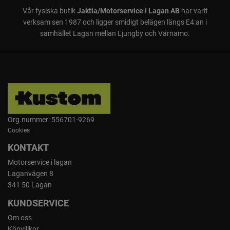
Vår fysiska butik
Jaktia/Motorservice i Lagan AB
har varit
verksam sen 1987 och ligger smidigt belägen längs E4:an i
samhället Lagan mellan Ljungby och Värnamo.
Verktygslös kedjespänning
Snabb och enkel kedjespänning och montering av svärd
och kedja utan verktyg
Org.nummer: 556701-9269
Cookies
KONTAKT
Motorservice i lagan
Laganvägen 8
341 50 Lagan
KUNDSERVICE
Om oss
Prestanda i kompakt format
Köpvillkor