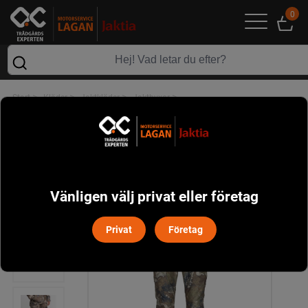
0
>
>
>
>
Start
Kläder
Jaktkläder
Jaktbyxor
Hunter Pro Xtreme 2.0 Camou Byxor Dam Pinewood - Kamouflage
Vänligen välj privat eller företag
Privat
Företag