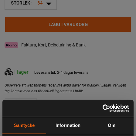
arrow_drop_down
STORLEK:
34
LÄGG I VARUKORG
Faktura, Kort, Delbetalning & Bank
I lager
Leveranstid:
2-4 dagar leverans
Observera att webshopens lager inte alltid gäller för butiken i Lagan. Vänligen
tag kontakt med oss för aktuell lagerstatus i butik
Specifikation
Beskrivning
Vind- och vattentät jaktbyxa utrustad med funktioner för
Samtycke
Information
Om
höstens jakt. Byxan är mjuk och värmande med feminin
skärning, förböjda knän och elastisk midja med 2-