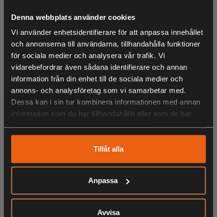
vägsstretch bak. Mönstret är Official True Timber® Camou
Denna webbplats använder cookies
och tyget är slitstarkt. Tejpade sömmar och BIONIC-
Vi använder enhetsidentifierare för att anpassa innehållet
FINISH® ECO water repellent treatment gör byxan
och annonserna till användarna, tillhandahålla funktioner
vattentät, men med en hög andningsförmåga och
för sociala medier och analysera vår trafik. Vi
ventilationspartier i mesh med dragkedja blir den inte för
vidarebefordrar även sådana identifierare och annan
varm. Den har ett flertal funktionella fickor med dragkedja
information från din enhet till de sociala medier och
och ammunitionshållare samt en liten ficka på vaden
annons- och analysföretag som vi samarbetar med.
innehållandes ett reflexband för säkerhet. Möjlighet att
Dessa kan i sin tur kombinera informationen med annan
fästa hängslen finns. Bensluten är justerbara tack vare
information som du har tillhandahållit eller som de har
dragkedja, plastspänne och kardborreband.
samlat in när du har använt deras tjänster.
Passar till höstens rörliga jakt i skogen.
Tillåt alla
• Vindtät
• Vattentät
• Slitstark
Anpassa
• Hög andningsförmåga
LIKNANDE PRODUKTER
• Tejpade sömmar
Avvisa