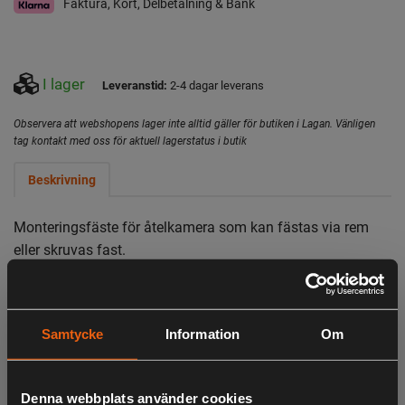
Faktura, Kort, Delbetalning & Bank
I lager
Leveranstid:
2-4 dagar leverans
Observera att webshopens lager inte alltid gäller för butiken i Lagan. Vänligen
tag kontakt med oss för aktuell lagerstatus i butik
Beskrivning
Monteringsfäste för åtelkamera som kan fästas via rem
eller skruvas fast.
LIKNANDE PRODUKTER
Samtycke
Information
Om
Denna webbplats använder cookies