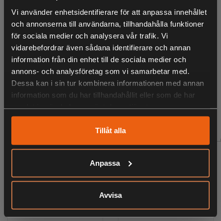
KÖPS OFTA TILLSAMMANS
Vi använder enhetsidentifierare för att anpassa innehållet
och annonserna till användarna, tillhandahålla funktioner
för sociala medier och analysera vår trafik. Vi
vidarebefordrar även sådana identifierare och annan
information från din enhet till de sociala medier och
ANDRA HAR OCKSÅ TITTAT PÅ
annons- och analysföretag som vi samarbetar med.
Dessa kan i sin tur kombinera informationen med annan
information som du har tillhandahållit eller som de har
samlat in när du har använt deras tjänster.
RELATERADE PRODUKTER
Tillåt alla
Anpassa
Avvisa