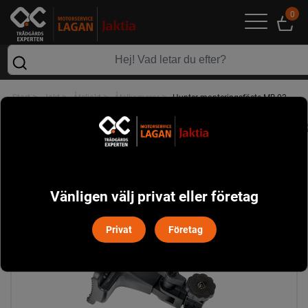
0
>
>
>
>
Start
Jakt
Åteljakt
Åtelkameror
Hunter monteringsfäste MB-02
Vänligen välj privat eller företag
Privat
Företag