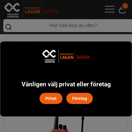
0
>
>
>
>
Start
Jakt
Jaktradio
Kommunikationsradio
Hunter E-light 155MHz
Vänligen välj privat eller företag
Privat
Företag