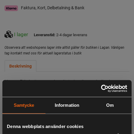
Faktura, Kort, Delbetalning & Bank
I lager
Leveranstid:
2-4 dagar leverans
Observera att webshopens lager inte alltid gäller för butiken i Lagan. Vänligen
tag kontakt med oss för aktuell lagerstatus i butik
Beskrivning
Hunter E-light är en analog-digital radio med alla de
viktigaste funktionerna och lättnavigerade menyer på
norska och svenska.
Samtycke
Information
Om
Bra funktioner är kryptering samt Dual Watch som innebär
tvåkanalspassning så hundförarna kan prata ostört, då det
finns en huvudkanal och en sekundär kanal som till
Denna webbplats använder cookies
exempel hundförarna kan använda sig av.