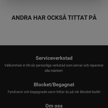
21 digitala svenska jaktkanaler
6 analoga norska jaktkanaler
2 analoga norska sankekanaler
ANDRA HAR OCKSÅ TITTAT PÅ
16 analoga norska sikringskanaler
12 digitala norska jaktkanaler
1 analog dansk jaktkanal
4 digitala danska jaktkanaler
Serviceverkstad
Välkommen in till vår personliga verkstad som servar och reparerar
alla märken!
Blocket/Begagnat
Fyndvaror och begagnade varor hittar du på vår Blocket-butik!
Om oss