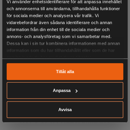
Vi använder enhetsidentifierare för att anpassa innehållet
och annonserna till användarna, tillhandahålla funktioner
för sociala medier och analysera vår trafik. Vi
Funktioner
vidarebefordrar även sådana identifierare och annan
information från din enhet till de sociala medier och
Kryptering: Ja, 65 536 nycklar
annons- och analysföretag som vi samarbetar med.
Individanrop: Ja
Radio ID: Ja
Dessa kan i sin tur kombinera informationen med annan
Antal PL-toner: 51 valbara per kanal (38 standard och 13
information som du har tillhandahållit eller som de har
utökade)
samlat in när du har använt deras tjänster.
PL-ton Scanning: Ja
Batterisparfunktion: Ja
Tillåt alla
Sändningsbegränsning: Ja
Brusspärr: Ja, justerbar 10 nivåer
LIKNANDE PRODUKTER
Tangentlås: Ja
Anpassa
Kanalpassning / Scanning: Ja
Dual watch: 2-kanalspassning
Whispering (smygläge): Ja
Avvisa
Kanaler
KÖPS OFTA TILLSAMMANS
7 analoga svenska jaktkanaler