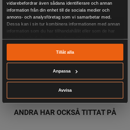
- Bluetooth-hörselskydd för säkert arbete vid höga
vidarebefordrar även sådana identifierare och annan
ljudnivåer
information från din enhet till de sociala medier och
- För krävande privatanvändare och proffs
annons- och analysföretag som vi samarbetar med.
- SNR 29 hörselskydd (EN 352)
Dessa kan i sin tur kombinera informationen med annan
information som du har tillhandahållit eller som de har
samlat in när du har använt deras tjänster.
LIKNANDE PRODUKTER
Tillåt alla
Anpassa
KÖPS OFTA TILLSAMMANS
Avvisa
ANDRA HAR OCKSÅ TITTAT PÅ