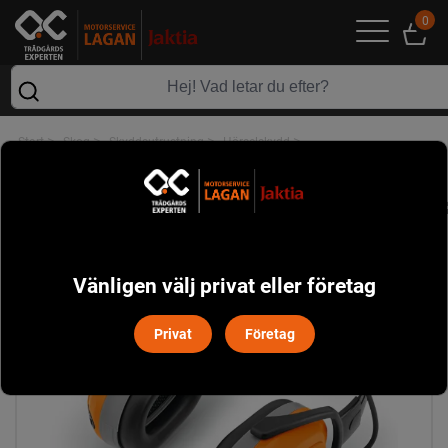
0
>
>
>
>
Start
Skog
Skyddsutrustning
Hörselskydd
Hörselskydd DYNAMIC SOUND Stihl
Vänligen välj privat eller företag
Privat
Företag