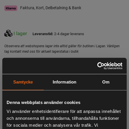
Faktura, Kort, Delbetalning & Bank
I lager
Leveranstid:
2-4 dagar leverans
Observera att webshopens lager inte alltid gäller för butiken i Lagan. Vänligen
tag kontakt med oss för aktuell lagerstatus i butik
Beskrivning
Hörselskydd med bluetooth
Samtycke
Information
Om
Mångsidigt hörselskydd som t.ex. kan användas med en
smartphone. Utrustat med Bluetooth® 4.0, separat AUX-
ingång och en batteritid på upp till 38 timmar. Uppfyller EN
Denna webbplats använder cookies
352, SNR 29.
Vi använder enhetsidentifierare för att anpassa innehållet
och annonserna till användarna, tillhandahålla funktioner
för sociala medier och analysera vår trafik. Vi