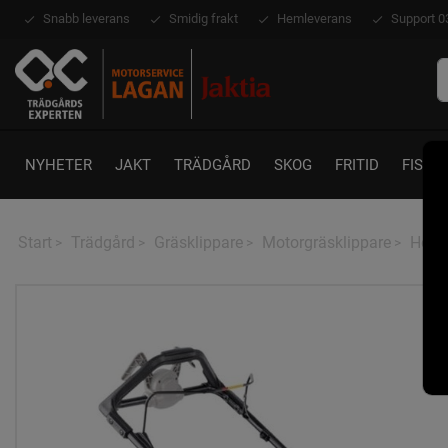
Snabb leverans
Smidig frakt
Hemleverans
Support 0
NYHETER
JAKT
TRÄDGÅRD
SKOG
FRITID
FISKE
Start
Trädgård
Gräsklippare
Motorgräsklippare
Hond
>
>
>
>