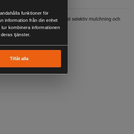
Specifikation
andahålla funktioner för
tora gräsmattor. Inkluderar variabel selektiv mulchning och
n information från din enhet
 tur kombinera informationen
deras tjänster.
Tillåt alla