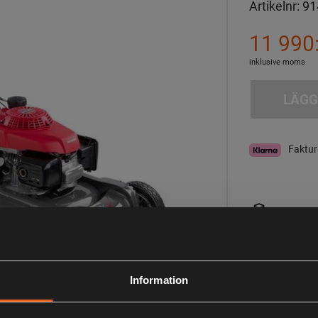
Artikelnr:
91
11 990:
inklusive moms
LÄGG
Faktur
Ej i lager
Fraktkostnad
Information
Observera att webs
aktuell lagerstatus 