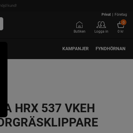
nöjd kund!
Privat
|
Företag
0
Butiken
Logga in
0 kr
KAMPANJER
FYNDHÖRNAN
A HRX 537 VKEH
ORGRÄSKLIPPARE