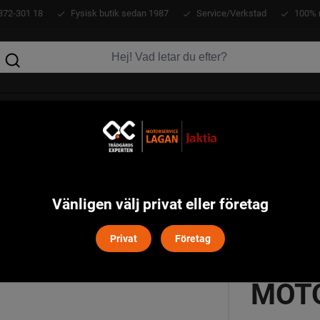
372-301 18
Fysisk butik sedan 1987
Service/Verkstad
100% 
KLÄDER
ATV
VERKTYG
MASKINER
a
Honda HRX 537 VKEH Motorgräsklippare
>
Vänligen välj privat eller företag
Privat
Företag
HOND
MOT