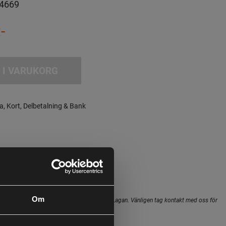
4669
-
 I VARUKORG
a, Kort, Delbetalning & Bank
Leveranstid:
5-10 dagar leverans
 (Home Delivery): 995:-
Om
hopens lager inte alltid gäller för butiken i Lagan. Vänligen tag kontakt med oss för
i butik