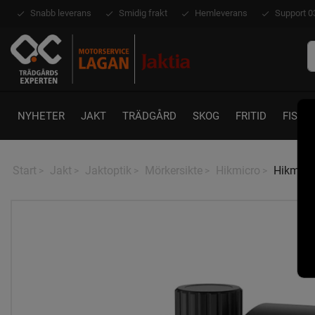
Snabb leverans
Smidig frakt
Hemleverans
Support 0
NYHETER
JAKT
TRÄDGÅRD
SKOG
FRITID
FISKE
Start
Jakt
Jaktoptik
Mörkersikte
Hikmicro
Hikmicr
>
>
>
>
>