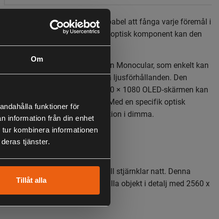
tah C32F-R mörkersikte är kapabel att fånga varje föremål i
d stor tydlighet. Med en specifik optisk komponent kan den
IR-information i dimma.
Om
etah C32F-R Digital Night Vision Monocular, som enkelt kan
 ett kikarsikte, fungerar bra i alla ljusförhållanden. Den
560 × 1440 HD-sensorn och 1920 × 1080 OLED-skärmen kan
ål i detalj och med stor skärpa. Med en specifik optisk
andahålla funktioner för
n den upptäcka mer IR-information i dimma.
n information från din enhet
 tur kombinera informationen
deras tjänster.
p-On
itta snabbt mål från tidig dag till stjärnklar natt. Denna
Tillåt alla
01 Lux stjärnljuskamera fångar alla objekt i detalj med 2560 x
lösning.