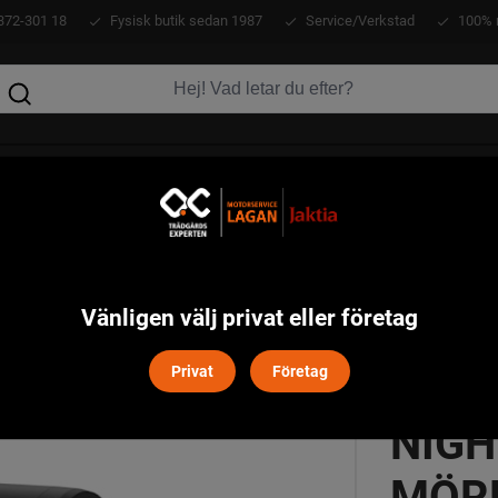
372-301 18
Fysisk butik sedan 1987
Service/Verkstad
100% 
KLÄDER
ATV
VERKTYG
MASKINER
o Cheetah C32F-R Night Vision Mörkersikte
Vänligen välj privat eller företag
HIKM
Privat
Företag
NIGH
MÖR