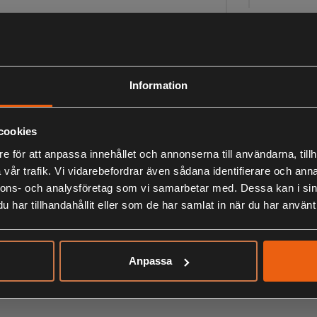
HIKMICRO Chee
detalj och me
upptäcka mer 
Information
HIKMICRO Che
omvandlas till
avancerade 2
cookies
fånga varje m
e för att anpassa innehållet och annonserna till användarna, tillh
komponent ka
vår trafik. Vi vidarebefordrar även sådana identifierare och anna
nnons- och analysföretag som vi samarbetar med. Dessa kan i sin
har tillhandahållit eller som de har samlat in när du har använt 
CHEETAH Cli
Cheetah Clip-H
Anpassa
kraftfulla 0,0
1440 UHD-upp