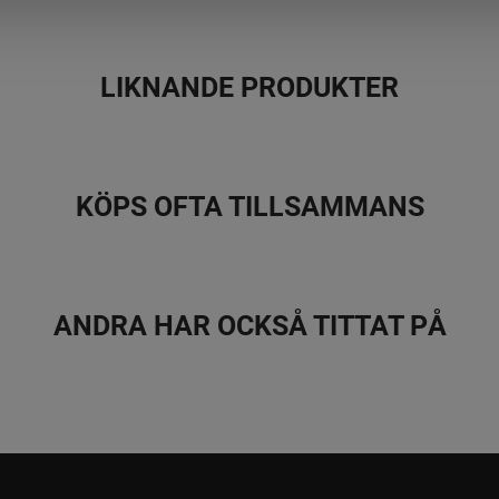
Kompakt men 
CHEETAH använ
LIKNANDE PRODUKTER
Designad för 
än 477 g och 
KÖPS OFTA TILLSAMMANS
Flexibel omv
CHEETAH:s utb
enheten mella
ANDRA HAR OCKSÅ TITTAT PÅ
Flera tillgän
Med lägen fö
i olika ljusfö
förmåga att u