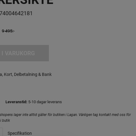
74004642181
9 495:-
 I VARUKORG
a, Kort, Delbetalning & Bank
Leveranstid:
5-10 dagar leverans
hopens lager inte alltid gäller för butiken i Lagan. Vänligen tag kontakt med oss för
i butik
Specifikation