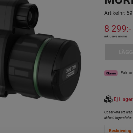
Artikelnr:
69
8 299:-
inklusive moms
LÄGG
Faktur
Ej i lager
Observera att webs
aktuell lagerstatus 
Beskrivning