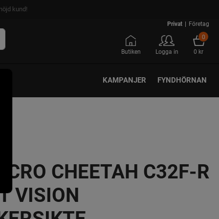
nöjd kund!
Privat
|
Företag
0
Butiken
Logga in
0 kr
KAMPANJER
FYNDHÖRNAN
ICRO CHEETAH C32F-R
T VISION
KERSIKTE