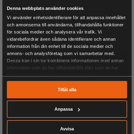
Handflatan är tillverkad av slitstarkt, naturligt vattentåligt
Denna webbplats använder cookies
getskinn. Stötdämpande vaddering skyddar handflatan
och den elastiska mudden håller smuts borta. Den
Vi använder enhetsidentifierare för att anpassa innehållet
reflekterande logotypen hjälper till att förbättra synligheten.
och annonserna till användarna, tillhandahålla funktioner
för sociala medier och analysera vår trafik. Vi
Pekfingret har en pekskärmsvänlig knoge så att en
vidarebefordrar även sådana identifierare och annan
smartphone kan användas med handskar på. Uppfyller EN
information från din enhet till de sociala medier och
388:2016- 2121X. Storlek 6, 7, 8, 9, 10 och 12.
annons- och analysföretag som vi samarbetar med.
Dessa kan i sin tur kombinera informationen med annan
information som du har tillhandahållit eller som de har
Stötdämpande vaddering i handflata
samlat in när du har använt deras tjänster.
Stötdämpande vaddering skyddar handflatan, medan den
elastiska mudden håller smuts borta.
Tillåt alla
Skärmvänlig knoge
Anpassa
Pekfingret har en pekskärmsvänlig knoge så att din
LIKNANDE PRODUKTER
smartphone kan användas med handskarna på.
Avvisa