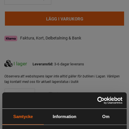
LÄGG I VARUKORG
Faktura, Kort, Delbetalning & Bank
I lager
Leveranstid:
3-6 dagar leverans
Observera att webshopens lager inte alltid gäller för butiken i Lagan. Vänligen
tag kontakt med oss för aktuell lagerstatus i butik
Specifikation
Beskrivning
Tunna läderhandskar
Samtycke
Information
Om
Bekväm skyddshandske utformad för professionellt
trädgårds- och skogsarbete under tuffa förhållanden.