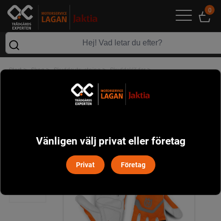
0
>
>
>
>
Start
Skog
Skyddsutrustning
Skyddskläder
Handske Functional Light Comfort Husqvarna
Vänligen välj privat eller företag
Privat
Företag