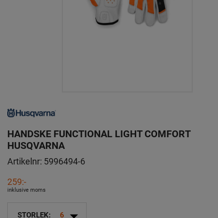
HANDSKE FUNCTIONAL LIGHT COMFORT
HUSQVARNA
Artikelnr:
5996494-6
259:-
inklusive moms
arrow_drop_down
STORLEK:
6