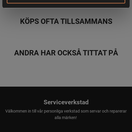
Cat II
KÖPS OFTA TILLSAMMANS
Godkänd i enlighet med EN 388 Mechanical hazards CAT II.
ANDRA HAR OCKSÅ TITTAT PÅ
Serviceverkstad
Välkommen in till vår personliga verkstad som servar och reparerar
alla märken!