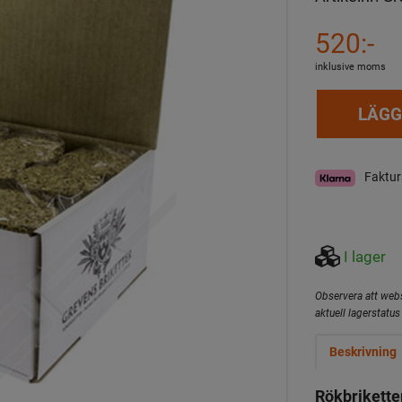
520:-
inklusive moms
LÄGG
Faktur
I lager
Observera att webs
aktuell lagerstatus 
Beskrivning
Rökbriketter