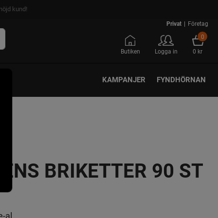
nöjd kund!
Privat
|
Företag
0
Butiken
Logga in
0 kr
KAMPANJER
FYNDHÖRNAN
ENS BRIKETTER 90 ST
e-al