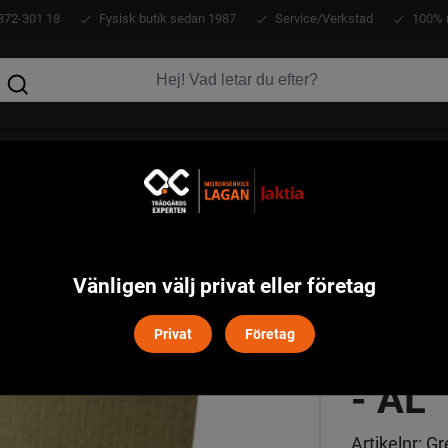
372-301 18
Fysisk butik sedan 1987
Service/Verkstad
100% 
KLÄDER
ATV
VERKTYG
MASKINER
0 st - AL
Vänligen välj privat eller företag
GREV
Privat
Företag
- AL
Artikelnr:
Gr