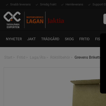
Snabb leverans
Smidig frakt
Hemleverans
Support 0
NYHETER
JAKT
TRÄDGÅRD
SKOG
FRITID
FISKE
Start
Fritid
Laga/Äta
Röktillbehör
Grevens Briketter 9
>
>
>
>