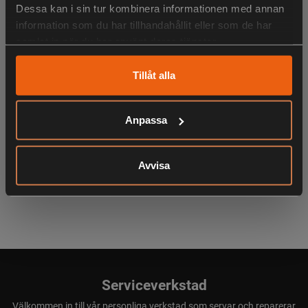
Dessa kan i sin tur kombinera informationen med annan
LIKNANDE PRODUKTER
information som du har tillhandahållit eller som de har
samlat in när du har använt deras tjänster.
Tillåt alla
KÖPS OFTA TILLSAMMANS
Anpassa
ANDRA HAR OCKSÅ TITTAT PÅ
Avvisa
Serviceverkstad
Välkommen in till vår personliga verkstad som servar och reparerar