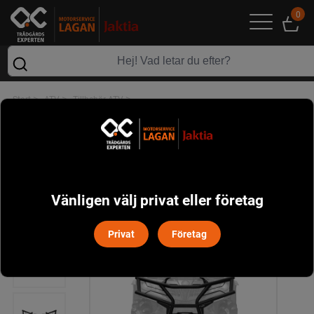
0
>
>
>
Start
ATV
Tillbehör ATV
Främre Stötfångare CForce 850/1000 Black Wolf
Vänligen välj privat eller företag
Privat
Företag