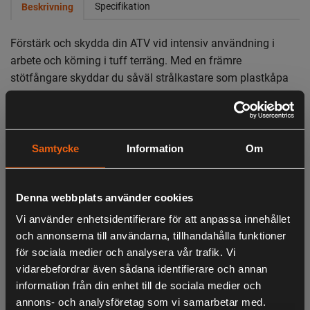
Specifikation
Beskrivning
Förstärk och skydda din ATV vid intensiv användning i
arbete och körning i tuff terräng. Med en främre
stötfångare skyddar du såväl strålkastare som plastkåpa
mot skador samtidigt som det ger din ATV ett tuffare och
aggressivare utseende. Här får du fullt täckningsskydd
med maximalt skydd!
Samtycke
Information
Om
Denna stötfångare är specialanpassad till främre delen av
CFORCE 850XC och kommer från RIVAL Powersports.
Tillverkad i slagtåligt stål med slitstarkt pulverlack.
Denna webbplats använder cookies
Stötfångaren monteras enkelt och har dessutom en
Vi använder enhetsidentifierare för att anpassa innehållet
integrerad monteringsplatta för vinsch samt integrerade
och annonserna till användarna, tillhandahålla funktioner
monteringsplatser för tillbehörsbelysning.
för sociala medier och analysera vår trafik. Vi
Monteringsanvisning medföljer.
vidarebefordrar även sådana identifierare och annan
information från din enhet till de sociala medier och
annons- och analysföretag som vi samarbetar med.