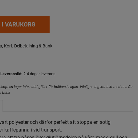
 I VARUKORG
a, Kort, Delbetalning & Bank
Leveranstid:
2-4 dagar leverans
hopens lager inte alltid gäller för butiken i Lagan. Vänligen tag kontakt med oss för
i butik
art polyester och därför perfekt att stoppa en sotig
er kaffepanna i vid transport.
ra att trä påsen över gjutjärnsdelen på våra mack, grill och