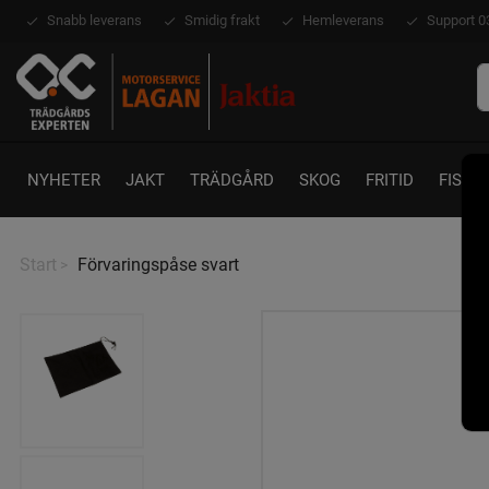
Snabb leverans
Smidig frakt
Hemleverans
Support 0
NYHETER
JAKT
TRÄDGÅRD
SKOG
FRITID
FISKE
Start
Förvaringspåse svart
>