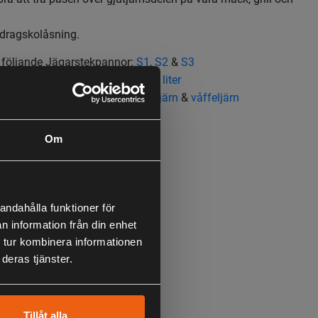
 dragskolåsning.
 följande Jägarstekpannor:
S1
,
S2
&
S3
 följande kaffepannor:
1 liter
&
2 liter
följande grilljärn:
Mackjärn
,
grilljärn
&
våffeljärn
Om
andahålla funktioner för
n information från din enhet
 tur kombinera informationen
deras tjänster.
Tillåt alla