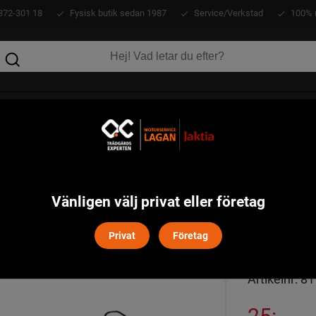
372-301 18
Fysisk butik sedan 1987
Service/Verkstad
100% 
KLÄDER
ATV
VERKTYG
MASKINER
Vänligen välj privat eller företag
FÖRV
Privat
Företag
Artikelnr:
81
25:-