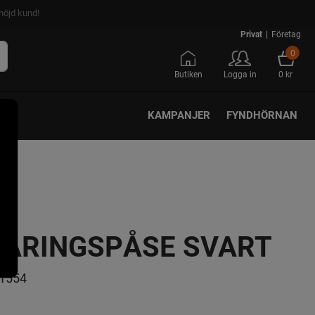
nöjd kund!
Privat
|
Företag
0
Butiken
Logga in
0 kr
KAMPANJER
FYNDHÖRNAN
ARINGSPÅSE SVART
1554