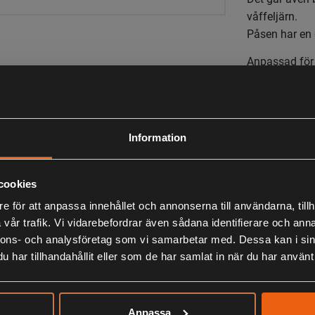
våffeljärn.
Påsen har en
Anpassad för
Anpassad för
Anpassad för 
Information
LIKNANDE PRODUKTER
cookies
e för att anpassa innehållet och annonserna till användarna, tillh
vår trafik. Vi vidarebefordrar även sådana identifierare och anna
KÖPS OFTA TILLSAMMANS
nnons- och analysföretag som vi samarbetar med. Dessa kan i sin
har tillhandahållit eller som de har samlat in när du har använt 
ANDRA HAR OCKSÅ TITTAT PÅ
Anpassa