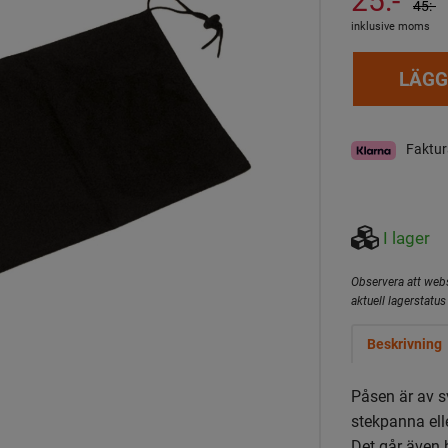
45:-
inklusive moms
LÄGG
Faktur
I lager
Observera att webs
aktuell lagerstatus 
Beskrivning
Påsen är av sv
stekpanna ell
Det går även b