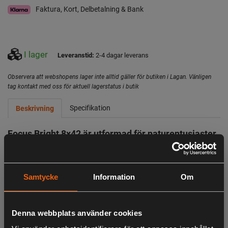
Faktura, Kort, Delbetalning & Bank
I lager
Leveranstid:
2-4 dagar leverans
Observera att webshopens lager inte alltid gäller för butiken i Lagan. Vänligen
tag kontakt med oss för aktuell lagerstatus i butik
Specifikation
Beskrivning
Focus Bright 8x42 är utformad för naturentusiaster,
fågelskådare och jägare och ger en klar och klar
tittarupplevelse. Oavsett om du spårar vilda djur,
utforskar landskap eller ser fåglar i rörelse ger
denna kikare tillförlitlig prestanda i det fria.
Samtycke
Information
Om
Focus Bright är en perfekt kikare för alla utomhusäventyr.
Denna kikare erbjuder en kombination av
Denna webbplats använder cookies
användarvänlighet, hållbarhet och optisk prestanda, vilket