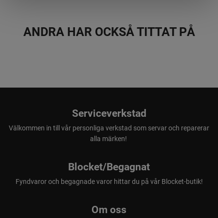
utformad för att stå emot de mesta.
ANDRA HAR OCKSÅ TITTAT PÅ
Innehåller:
Focus Bright kikare
Nackrem
Skyddsväska
Linsduk
Serviceverkstad
Välkommen in till vår personliga verkstad som servar och reparerar
alla märken!
Blocket/Begagnat
Fyndvaror och begagnade varor hittar du på vår Blocket-butik!
Om oss