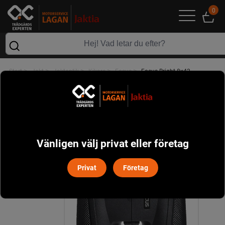
0
>
>
>
>
>
Start
Jakt
Jaktoptik
Kikare
Focus
Focus Bright 8x42
Vänligen välj privat eller företag
Privat
Företag