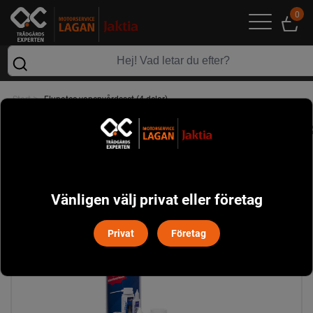
0
>
Start
Flunatec vapenvårdsset (4 delar)
Vänligen välj privat eller företag
Privat
Företag