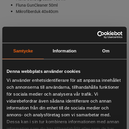
Fluna GunCleaner 50ml
Mikrofiberduk 40x40cm
LIKNANDE PRODUKTER
Samtycke
Information
Om
KÖPS OFTA TILLSAMMANS
Denna webbplats använder cookies
Vi använder enhetsidentifierare för att anpassa innehållet
och annonserna till användarna, tillhandahålla funktioner
för sociala medier och analysera vår trafik. Vi
ANDRA HAR OCKSÅ TITTAT PÅ
vidarebefordrar även sådana identifierare och annan
information från din enhet till de sociala medier och
annons- och analysföretag som vi samarbetar med.
Dessa kan i sin tur kombinera informationen med annan
information som du har tillhandahållit eller som de har