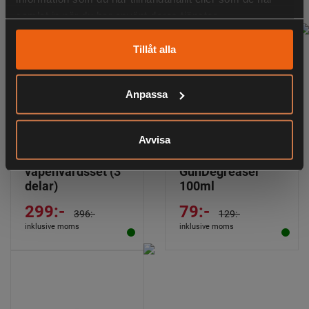
RELATERADE PRODUKTER
samlat in när du har använt deras tjänster.
Tillåt alla
Anpassa
Avvisa
Flunatec
Flunatec
vapenvårdsset (3
GunDegreaser
delar)
100ml
299:-
79:-
396:-
129:-
inklusive moms
inklusive moms