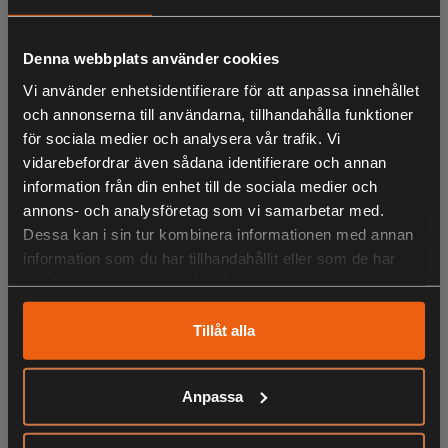
Denna webbplats använder cookies
LIKNANDE PRODUKTER
Vi använder enhetsidentifierare för att anpassa innehållet
och annonserna till användarna, tillhandahålla funktioner
för sociala medier och analysera vår trafik. Vi
vidarebefordrar även sådana identifierare och annan
KÖPS OFTA TILLSAMMANS
information från din enhet till de sociala medier och
annons- och analysföretag som vi samarbetar med.
Dessa kan i sin tur kombinera informationen med annan
information som du har tillhandahållit eller som de har
ANDRA HAR OCKSÅ TITTAT PÅ
samlat in när du har använt deras tjänster.
Tillåt alla
RELATERADE PRODUKTER
Anpassa