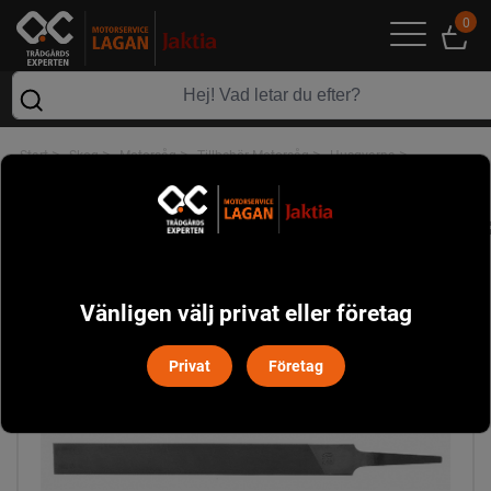
0
>
>
>
>
>
Start
Skog
Motorsåg
Tillbehör Motorsåg
Husqvarna
Flatfil Husqvarna
Vänligen välj privat eller företag
Privat
Företag