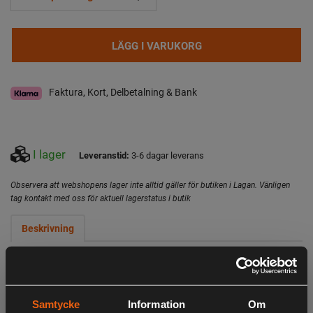
LÄGG I VARUKORG
Faktura, Kort, Delbetalning & Bank
I lager
Leveranstid:
3-6 dagar leverans
Observera att webshopens lager inte alltid gäller för butiken i Lagan. Vänligen
tag kontakt med oss för aktuell lagerstatus i butik
Beskrivning
För att hålla kedjan i gott skick behöver du en flatfil och en
ryttarmall för att fila ryttarna rätt. Med en rätt filad kedja
blir ditt arbete lättare och säkrare.
Samtycke
Information
Om