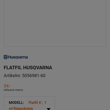
FLATFIL HUSQVARNA
Artikelnr:
5056981-60
54:-
inklusive moms
MODELL:
Flatfil 6", 1
arrow_drop_down
st/förpackning