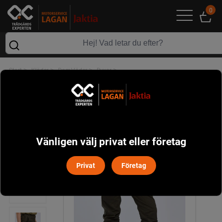
0
>
>
>
>
Start
Kläder
Damkläder
Byxor
Finnveden Outdoor Byxor Dam Pinewood - Moss Green
Vänligen välj privat eller företag
Privat
Företag