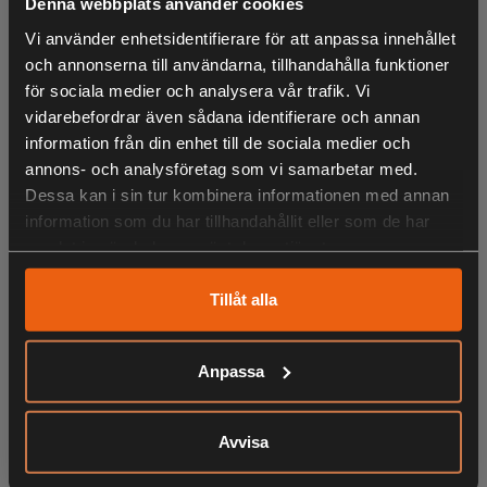
Denna webbplats använder cookies
Finnveden Outdoor byxor är smarta allroundbyxor för dam,
Vi använder enhetsidentifierare för att anpassa innehållet
med vaxad finish och vattenavvisande egenskaper. De
och annonserna till användarna, tillhandahålla funktioner
för sociala medier och analysera vår trafik. Vi
består av ett TC-tyg med stretch för komfort, och midjan är
vidarebefordrar även sådana identifierare och annan
elastisk. Byxorna har öppna handfickor, en benficka med
information från din enhet till de sociala medier och
dragkedja samt en benficka med bälgfunktion och lock
annons- och analysföretag som vi samarbetar med.
med tryckknappar. Skulle du behöva lite extra längd är det
Dessa kan i sin tur kombinera informationen med annan
möjligt att öppna upp fållsömmen och göra byxorna 5 cm
information som du har tillhandahållit eller som de har
längre vid behov.
samlat in när du har använt deras tjänster.
Allroundbyxor som är ett måste i garderoben då de passar
för alla sorters outdooraktiviteter.
Tillåt alla
Anpassa
LIKNANDE PRODUKTER
Avvisa