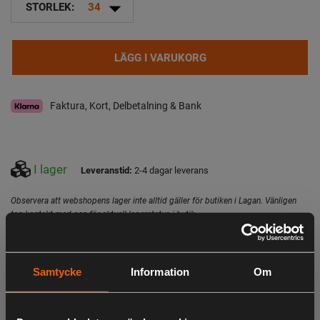
arrow_drop_down
STORLEK:
34
LÄGG I VARUKORG
Faktura, Kort, Delbetalning & Bank
I lager
Leveranstid:
2-4 dagar leverans
Observera att webshopens lager inte alltid gäller för butiken i Lagan. Vänligen
tag kontakt med oss för aktuell lagerstatus i butik
Specifikation
Beskrivning
Samtycke
Information
Om
Allroundbyxor för vardagsäventyren, med vattenavvisande
egenskaper och vaxad finish. Dessa kan du ha till alla
sorters aktiviteter.