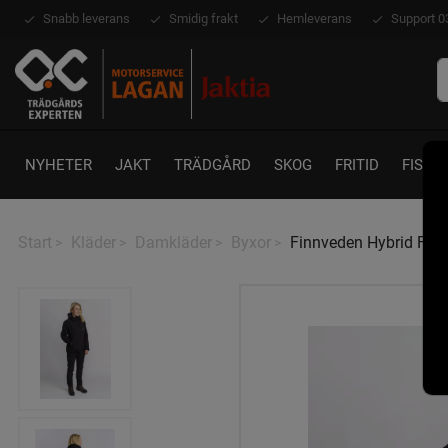
Snabb leverans
Smidig frakt
Hemleverans
Support 0
NYHETER
JAKT
TRÄDGÅRD
SKOG
FRITID
FISKE
Start
Kläder
Damkläder
Byxor
Finnveden Hybrid Fril
>
>
>
>