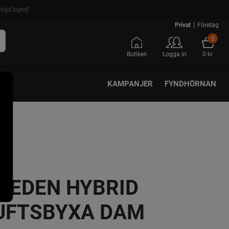
nöjd kund!
Privat
|
Företag
0
Butiken
Logga in
0 kr
KAMPANJER
FYNDHÖRNAN
VEDEN HYBRID
UFTSBYXA DAM