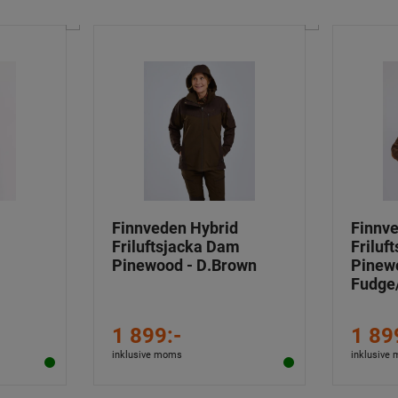
Finnveden Hybrid
Finnv
m
Friluftsjacka Dam
Friluf
Pinewood - D.Brown
Pinew
Fudge
1 899:-
1 89
inklusive moms
inklusive