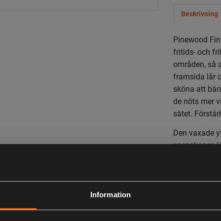
Beskrivning
Pinewood Finn
fritids- och f
områden, så a
framsida lår 
sköna att bär
de nöts mer vi
sätet. Förstär
Den vaxade yt
egenskaper. U
dragkedja, fi
tightare i pa
Information
Matcha med F