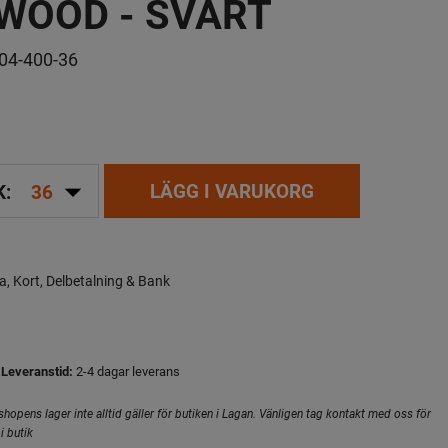
WOOD - SVART
04-400-36
arrow_drop_down
LÄGG I VARUKORG
K:
36
a, Kort, Delbetalning & Bank
Leveranstid:
2-4 dagar leverans
hopens lager inte alltid gäller för butiken i Lagan. Vänligen tag kontakt med oss för
i butik