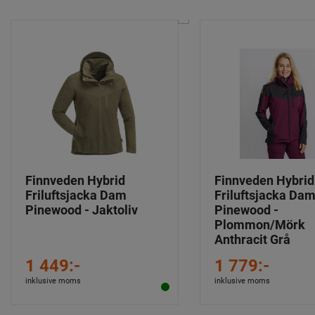
Finnveden Hybrid
Finnveden Hybrid
Friluftsjacka Dam
Friluftsjacka Da
Pinewood - Jaktoliv
Pinewood -
Plommon/Mörk
Anthracit Grå
1 449:-
1 779:-
inklusive moms
inklusive moms