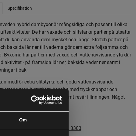
Specifikation
veden hybrid dambyxor är mångsidiga och passar till olika
riluftsaktiviteter. De har vaxade och slitstarka partier på utsatta
tt du kan använda dem mycket och länge. Stretch-partier på
och baksida lår ner till vaderna gör dem extra följsamma och
a. Byxorna har partier med vaxad och vattenavvisande yta där
d aktivitet - på framsida lår ner, baksida vader ner samt i
kningar i bak.
an medför extra slitstyrka och goda vattenavvisande
trustade med justerbara benslut med tryckknappar och
ckor med dragkedja, kängkrok, samt resår i linningen. Något
ssformen.
Om
innveden Hybrid damjacka - art. 3303