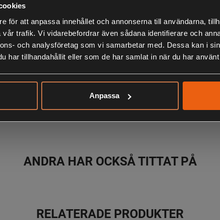
cookies
e för att anpassa innehållet och annonserna till användarna, tillh
• Stretch-part
vår trafik. Vi vidarebefordrar även sådana identifierare och anna
• Vaxad yta f
nnons- och analysföretag som vi samarbetar med. Dessa kan i sin
• Tight passf
LIKNANDE PRODUKTER
har tillhandahållit eller som de har samlat in när du har använt 
• Ventilatio
• Fyra fickor
• Kängkrok
Anpassa
• Öppningsbar
KÖPS OFTA TILLSAMMANS
• Justerbart 
• Resår i linn
• Eco Friendl
impregnering
ANDRA HAR OCKSÅ TITTAT PÅ
RELATERADE PRODUKTER