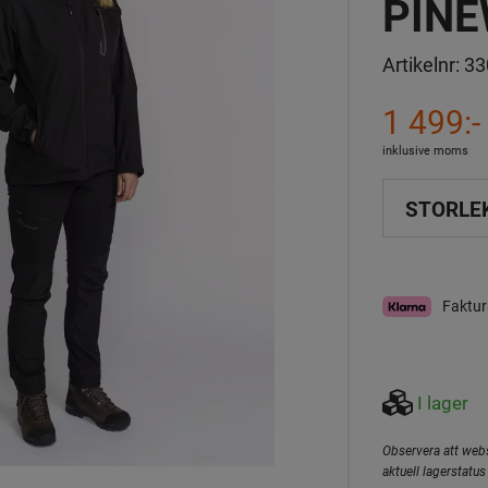
PINE
Artikelnr:
33
1 499:-
inklusive moms
STORLE
Faktur
I lager
Observera att webs
aktuell lagerstatus 