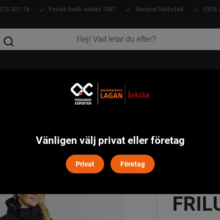
372-301 18
Fysisk butik sedan 1987
Service/Verkstad
100% 
KLÄDER
ATV
VERKTYG
MASKINER
uftsbyxa Dam Pinewood - Svart
Vänligen välj privat eller företag
Privat
Företag
FINN
FRIL