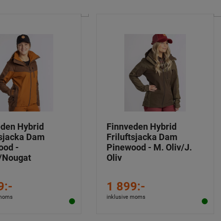
eden Hybrid
Finnveden Hybrid
tsjacka Dam
Friluftsjacka Dam
ood -
Pinewood - M. Oliv/J.
/Nougat
Oliv
9:-
1 899:-
 moms
inklusive moms