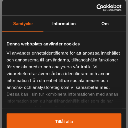
Sandspridarfäste till SP250 som passar Trejon Flexitrac
12-serie. Vid fabriksbeställning.
Trejon reserverar sig för att produkten/produkterna på bild
Samtycke
Information
Om
kan vara extrautrustade. Eventuell monteringskostnad
tillkommer.
Denna webbplats använder cookies
Vi använder enhetsidentifierare för att anpassa innehållet
och annonserna till användarna, tillhandahålla funktioner
LIKNANDE PRODUKTER
för sociala medier och analysera vår trafik. Vi
vidarebefordrar även sådana identifierare och annan
information från din enhet till de sociala medier och
annons- och analysföretag som vi samarbetar med.
KÖPS OFTA TILLSAMMANS
Dessa kan i sin tur kombinera informationen med annan
information som du har tillhandahållit eller som de har
samlat in när du har använt deras tjänster.
ANDRA HAR OCKSÅ TITTAT PÅ
Tillåt alla