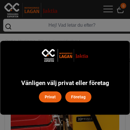
0
>
>
>
Start
Maskiner
Tillbehör Kompaktlastare
Fäste SP250, passar 12-serien
Vänligen välj privat eller företag
Privat
Företag