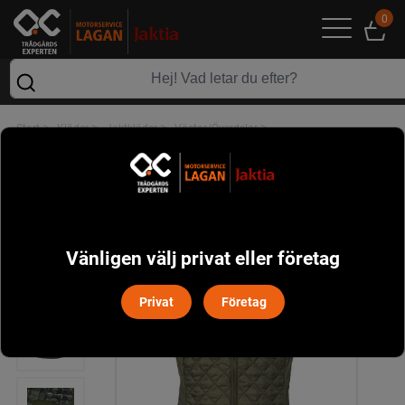
0
>
>
>
>
Start
Kläder
Jaktkläder
Västar/Överdelar
Dunsley Quilted Vest Dam Chevalier - Dusk
Vänligen välj privat eller företag
Privat
Företag