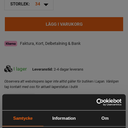
arrow_drop_down
STORLEK:
34
LÄGG I VARUKORG
Faktura, Kort, Delbetalning & Bank
I lager
Leveranstid:
2-4 dagar leverans
Observera att webshopens lager inte alltid gäller för butiken i Lagan. Vänligen
tag kontakt med oss för aktuell lagerstatus i butik
Specifikation
Beskrivning
Lättviktsväst till dam - Smart designade bälgfickor - YKK
Samtycke
Information
Om
Tvåvägsdragkedja