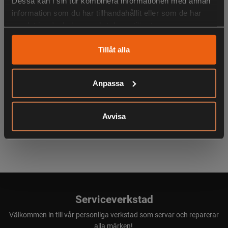
Dessa kan i sin tur kombinera informationen med annan
LIKNANDE PRODUKTER
information som du har tillhandahållit eller som de har
samlat in när du har använt deras tjänster.
Tillåt alla
KÖPS OFTA TILLSAMMANS
Anpassa
ANDRA HAR OCKSÅ TITTAT PÅ
Avvisa
Serviceverkstad
Välkommen in till vår personliga verkstad som servar och reparerar
alla märken!