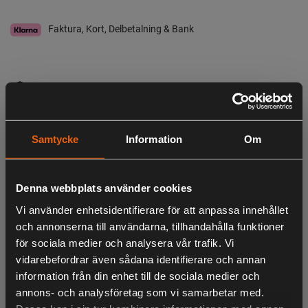
Faktura, Kort, Delbetalning & Bank
I lager
Leveranstid:
2-4 dagar leverans
Observera att webshopens lager inte alltid gäller för butiken i Lagan. Vänligen
tag kontakt med oss för aktuell lagerstatus i butik
Samtycke
Information
Om
Beskrivning
Denna webbplats använder cookies
Drivrem för Klippo
Vi använder enhetsidentifierare för att anpassa innehållet
Passar Klippo Comet , Pro S, Pro 21 tom årsmodell 2006
och annonserna till användarna, tillhandahålla funktioner
för sociala medier och analysera vår trafik. Vi
Referensnummer Klippo 1935, 5807940-02
vidarebefordrar även sådana identifierare och annan
information från din enhet till de sociala medier och
annons- och analysföretag som vi samarbetar med.