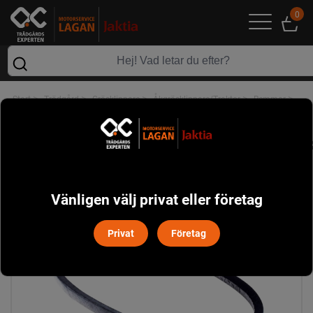
0
>
>
>
>
>
Start
Trädgård
Gräsklippare
Åkgräsklippare/Traktor
Remmar
Klippo Drivrem (5895713-01)
Vänligen välj privat eller företag
Privat
Företag