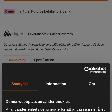
Faktura, Kort, Delbetalning & Bank
I lager
Leveranstid:
2-4 dagar leverans
Observera att webshopens lager inte alltid gäller för butiken i Lagan. Vänligen
tag kontakt med oss för aktuell lagerstatus i butik
Specifikation
Beskrivning
Lätt och smidig ryggsäck - Justerbara Axelremmar -
Tvåvägsdragkedja
Samtycke
Information
Om
Day Pack Slim är en lätt och smidig ryggsäck. Den passar
för en kortare utflykt i skogen eller vid exempelvis
smygjakt. Storleken ger plats för lättare klädombyten,
Denna webbplats använder cookies
vattenflaska, kikare etc, sådant du behöver för en dag.
Vi använder enhetsidentifierare för att anpassa innehållet