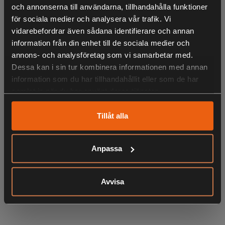
Ryggsäcken har en stort fack som öppnas och försluts
och annonserna till användarna, tillhandahålla funktioner
med en tvåvägsdragkedja, samt ett mindre separat fack
för sociala medier och analysera vår trafik. Vi
inuti. Ytterst har den en mindre dragkedjeförsluten ficka
vidarebefordrar även sådana identifierare och annan
med en meshficka. De justerbara axelremmarna är
information från din enhet till de sociala medier och
tillverkade&nbsp;utan onödiga detaljer så att du lätt ska
annons- och analysföretag som vi samarbetar med.
kunna anlägga ett gevär.Ryggplattan är försedd med en
Dessa kan i sin tur kombinera informationen med annan
ergonomiskt formad air-mesh för ökad komfort.Volym 15L,
information som du har tillhandahållit eller som de har
vikt 460 gram
samlat in när du har använt deras tjänster.
Tillåt alla
LIKNANDE PRODUKTER
Anpassa
Avvisa
KÖPS OFTA TILLSAMMANS