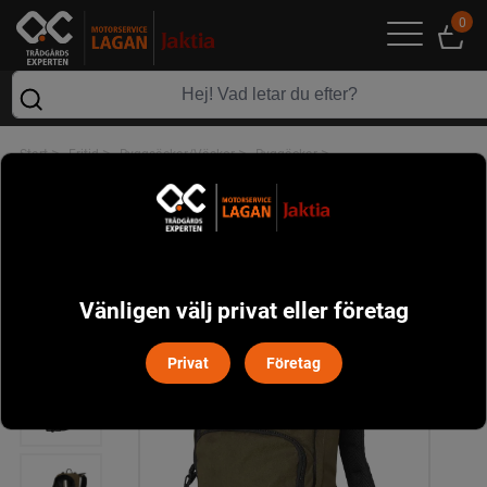
0
>
>
>
>
Start
Fritid
Ryggsäckar/Väskor
Ryggäckar
Day Pack Slim Chevalier - Forest Green
Vänligen välj privat eller företag
Privat
Företag