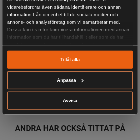
vidarebefordrar även sådana identifierare och annan
No.8 = 16 kg
information från din enhet till de sociala medier och
No.10 = 15 kg
annons- och analysföretag som vi samarbetar med.
Dessa kan i sin tur kombinera informationen med annan
No.12 = 12 kg
information som du har tillhandahållit eller som de har
samlat in när du har använt deras tjänster.
LIKNANDE PRODUKTER
Tillåt alla
Anpassa
KÖPS OFTA TILLSAMMANS
Avvisa
ANDRA HAR OCKSÅ TITTAT PÅ