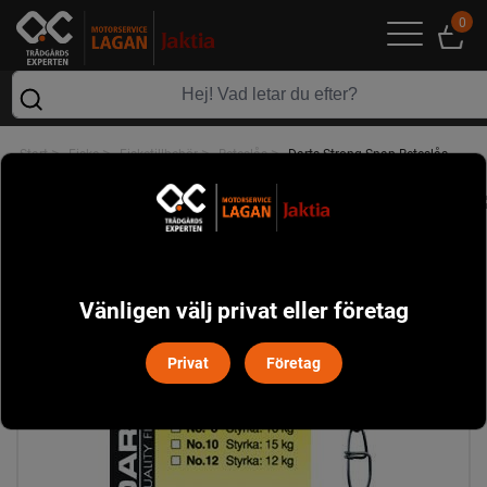
0
>
>
>
>
Start
Fiske
Fisketillbehör
Beteslås
Darts Strong Snap Beteslås
Vänligen välj privat eller företag
Privat
Företag