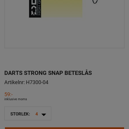
DARTS STRONG SNAP BETESLÅS
Artikelnr:
H7300-04
59:-
inklusive moms
arrow_drop_down
STORLEK:
4