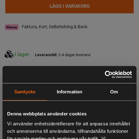
LÄGG I VARUKORG
Faktura, Kort, Delbetalning & Bank
I lager
Leveranstid:
2-4 dagar leverans
Observera att webshopens lager inte alltid gäller för butiken i Lagan. Vänligen
tag kontakt med oss för aktuell lagerstatus i butik
Beskrivning
Samtycke
Information
Om
Darts Strong Snap är en mycket starkt och säkert beteslås
av högsta kvalitet! Roterar lätt, äve vid högbelastning.
Denna webbplats använder cookies
No.4 = 39 kg
Vi använder enhetsidentifierare för att anpassa innehållet
och annonserna till användarna, tillhandahålla funktioner
No.6 = 22 kg
för sociala medier och analysera vår trafik. Vi