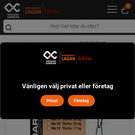
0
>
>
>
>
Start
Fiske
Fisketillbehör
Beteslås
Darts Hard Lock
Vänligen välj privat eller företag
Privat
Företag