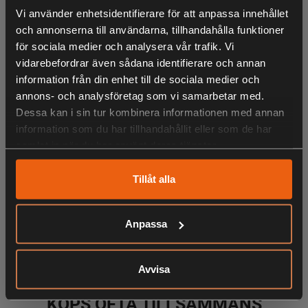
förpackning.
Vi använder enhetsidentifierare för att anpassa innehållet
och annonserna till användarna, tillhandahålla funktioner
5 styrkor;
för sociala medier och analysera vår trafik. Vi
4
= 58 kg
vidarebefordrar även sådana identifierare och annan
information från din enhet till de sociala medier och
6
= 30 kg
annons- och analysföretag som vi samarbetar med.
Dessa kan i sin tur kombinera informationen med annan
8
= 22 kg
information som du har tillhandahållit eller som de har
10
= 22 kg
samlat in när du har använt deras tjänster.
12
= 17 kg
Tillåt alla
Anpassa
LIKNANDE PRODUKTER
Avvisa
KÖPS OFTA TILLSAMMANS