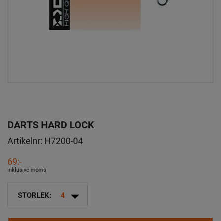
DARTS HARD LOCK
Artikelnr:
H7200-04
69:-
inklusive moms
arrow_drop_down
STORLEK:
4