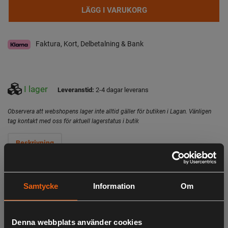
LÄGG I VARUKORG
Faktura, Kort, Delbetalning & Bank
I lager
Leveranstid:
2-4 dagar leverans
Observera att webshopens lager inte alltid gäller för butiken i Lagan. Vänligen
tag kontakt med oss för aktuell lagerstatus i butik
Beskrivning
Tre gånger högre styrka och rotationskapacitet än lekande
av standardtyp. Japansk tillverkning garanterar högsta
Samtycke
Information
Om
kvalitet på material, precision och tillverkning. ”Hard Lock”
är ett patenterat lås med maximal säkerhet och styrka.
Desto högre belastning, desto hårdare låsning. 5-8st per
Denna webbplats använder cookies