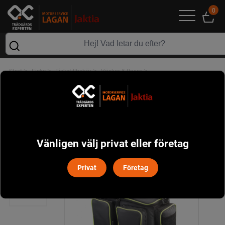
0
>
>
>
>
Start
Fiske
Fisketillbehör
Väskor & Boxar
DAIWA PROREX TACKLE BOX BAG LARGE
Vänligen välj privat eller företag
Privat
Företag