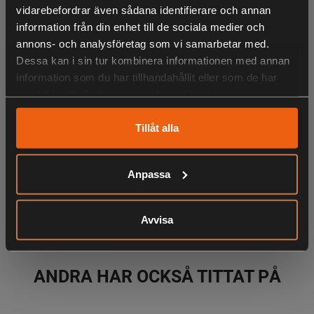
• Storlek: 38x18x24cm
vidarebefordrar även sådana identifierare och annan
• Yttre material: 100% nylon
information från din enhet till de sociala medier och
• Inre material: 100% polyester
annons- och analysföretag som vi samarbetar med.
Dessa kan i sin tur kombinera informationen med annan
• Lådorna på bilden ingår
information som du har tillhandahållit eller som de har
samlat in när du har använt deras tjänster.
LIKNANDE PRODUKTER
Tillåt alla
Anpassa
KÖPS OFTA TILLSAMMANS
Avvisa
ANDRA HAR OCKSÅ TITTAT PÅ