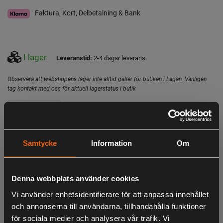
Faktura, Kort, Delbetalning & Bank
I lager
Leveranstid:
2-4 dagar leverans
Observera att webshopens lager inte alltid gäller för butiken i Lagan. Vänligen
tag kontakt med oss för aktuell lagerstatus i butik
Beskrivning
Daiwa Prorex Tackle Box Bag Large är en prisvärd väska
Samtycke
Information
Om
som är en del av populär serie fiskeväskor.
Prorex Tackle Box Bag Large har ett stort huvudfack med
Denna webbplats använder cookies
3st beteaskar, du har även en mindre ask i ett av dom små
facken på väskan. Vadderad axelrem för att det ska vara
Vi använder enhetsidentifierare för att anpassa innehållet
bekvämt att bära väskan längre sträckor.
och annonserna till användarna, tillhandahålla funktioner
för sociala medier och analysera vår trafik. Vi