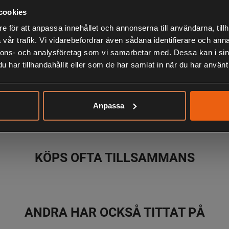
Superlätta oc
cookies
e för att anpassa innehållet och annonserna till användarna, tillh
6 meter
vår trafik. Vi vidarebefordrar även sådana identifierare och anna
Transportlän
nnons- och analysföretag som vi samarbetar med. Dessa kan i sin
6 sektioner
har tillhandahållit eller som de har samlat in när du har använt 
LIKNANDE PRODUKTER
Anpassa
KÖPS OFTA TILLSAMMANS
ANDRA HAR OCKSÅ TITTAT PÅ