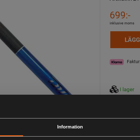
699:-
inklusive moms
LÄGG
Faktur
I lager
Observera att webs
aktuell lagerstatus 
Beskrivning
Information
Daiwa Aqualite