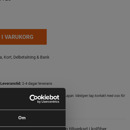
 I VARUKORG
a, Kort, Delbetalning & Bank
Leveranstid:
2-4 dagar leverans
hopens lager inte alltid gäller för butiken i Lagan. Vänligen tag kontakt med oss för
i butik
Om
 Tele Whip är en serie metespön tillverkad i kolfiber.