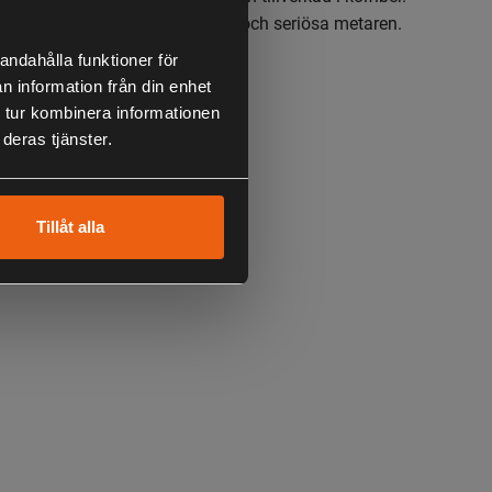
h känsliga spön för den kräsna och seriösa metaren.
andahålla funktioner för
n information från din enhet
gd 137 cm
 tur kombinera informationen
deras tjänster.
Tillåt alla