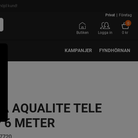
nöjd kund!
Privat
|
Företag
0
Butiken
Logga in
0 kr
KAMPANJER
FYNDHÖRNAN
A AQUALITE TELE
 6 METER
7720