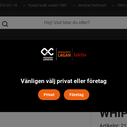
372-301 18
Fysisk butik sedan 1987
Service/Verkstad
100% 
KLÄDER
ATV
VERKTYG
MASKINER
HIP 6 METER
Vänligen välj privat eller företag
DAIW
Privat
Företag
WHIP
Artikelnr:
21