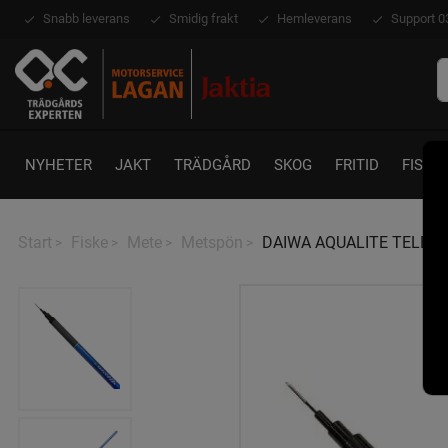
Snabb leverans
Smidig frakt
Hemleverans
Support 0
NYHETER
JAKT
TRÄDGÅRD
SKOG
FRITID
FISKE
Start
Fiske
Mete
Metspön
DAIWA AQUALITE TELE W
>
>
>
>