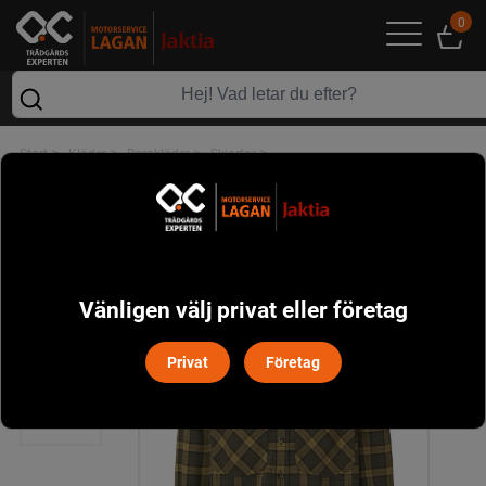
0
>
>
>
>
Start
Kläder
Barnkläder
Skjortor
Cub Coolmax Shirt Junior Chevalier - Moss Checked
Vänligen välj privat eller företag
Privat
Företag