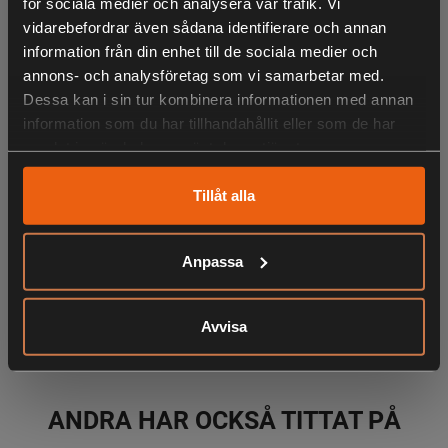
för sociala medier och analysera vår trafik. Vi
Cub Coolmax Shirt Junior är en stretchig barnskjorta i
vidarebefordrar även sådana identifierare och annan
Coolmax® material som är ett svalt och fuktavvisande tyg
information från din enhet till de sociala medier och
med god förmåga att andas. Juniorskjortan har två
annons- och analysföretag som vi samarbetar med.
bröstfickor och fållen är skuren i en rundad form.
Dessa kan i sin tur kombinera informationen med annan
Ärmsluten är justerbara med knappar på manschetterna.
information som du har tillhandahållit eller som de har
samlat in när du har använt deras tjänster.
Tillåt alla
LIKNANDE PRODUKTER
Anpassa
KÖPS OFTA TILLSAMMANS
Avvisa
ANDRA HAR OCKSÅ TITTAT PÅ