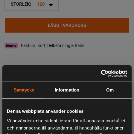
arrow_drop_down
STORLEK:
120
LÄGG I VARUKORG
Faktura, Kort, Delbetalning & Bank
I lager
Leveranstid:
2-4 dagar leverans
Observera att webshopens lager inte alltid gäller för butiken i Lagan. Vänligen
Samtycke
Information
Om
tag kontakt med oss för aktuell lagerstatus i butik
Specifikation
Beskrivning
Denna webbplats använder cookies
Stretchig Barnskjorta - Svalt Coolmax® material -
Vi använder enhetsidentifierare för att anpassa innehållet
Bröstfickor
och annonserna till användarna, tillhandahålla funktioner