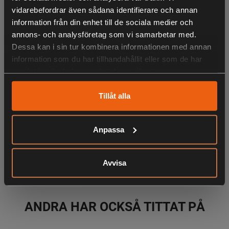
vidarebefordrar även sådana identifierare och annan
information från din enhet till de sociala medier och
Passar till modell
annons- och analysföretag som vi samarbetar med.
Dessa kan i sin tur kombinera informationen med annan
P 524
information som du har tillhandahållit eller som de har
samlat in när du har använt deras tjänster.
LIKNANDE PRODUKTER
Tillåt alla
Anpassa
KÖPS OFTA TILLSAMMANS
Avvisa
ANDRA HAR OCKSÅ TITTAT PÅ