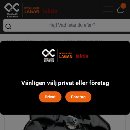
0
>
>
>
>
Start
Trädgård
Gräsklippare
Åkgräsklippare/Traktor
>
Redskap Åkgräsklippare/Traktorer
Husqvarna CombiClip 112 Klippaggregat - P524
Vänligen välj privat eller företag
Privat
Företag