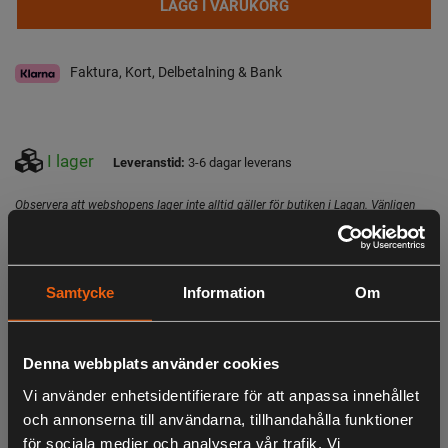
LÄGG I VARUKORG
Faktura, Kort, Delbetalning & Bank
I lager
Leveranstid:
3-6 dagar leverans
Observera att webshopens lager inte alltid gäller för butiken i Lagan. Vänligen
tag kontakt med oss för aktuell lagerstatus i butik
Specifikation
Beskrivning
Samtycke
Information
Om
Högpresterande 112 cm (44") Combiaggregat. En innovativ
teknisk lösning från Husqvarna som ger ett
Denna webbplats använder cookies
kombinationsaggregat med mulching och bakutkast i ett
och samma aggregat. Kraftig aggregatkonstruktion pressat
Vi använder enhetsidentifierare för att anpassa innehållet
i ett stålplåtstycke.
och annonserna till användarna, tillhandahålla funktioner
för sociala medier och analysera vår trafik. Vi