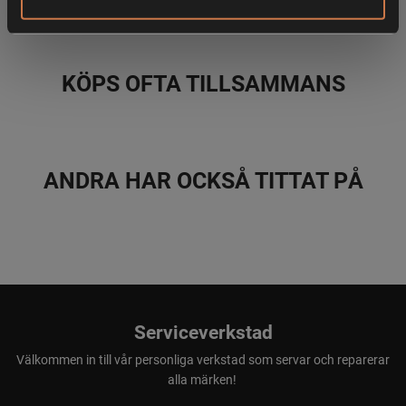
· Tvåvägs justerbar huva
KÖPS OFTA TILLSAMMANS
· Justerbar fåll och ärmslut
ANDRA HAR OCKSÅ TITTAT PÅ
Serviceverkstad
Välkommen in till vår personliga verkstad som servar och reparerar
alla märken!