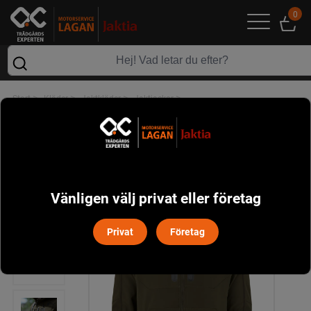
0
>
>
>
>
Start
Kläder
Jaktkläder
Jaktjackor
Chaser Aero Jacka Seeland - Pine Green
Nyhet
Vänligen välj privat eller företag
Privat
Företag