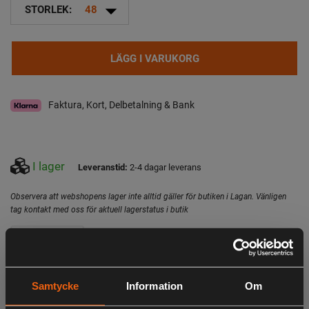
arrow_drop_down
STORLEK:
48
LÄGG I VARUKORG
Faktura, Kort, Delbetalning & Bank
I lager
Leveranstid:
2-4 dagar leverans
Observera att webshopens lager inte alltid gäller för butiken i Lagan. Vänligen
tag kontakt med oss för aktuell lagerstatus i butik
Specifikation
Beskrivning
Chaser Aero-jackan kombinerar smidighet, tystnad och
Samtycke
Information
Om
taktisk prestanda i en stilren design. Lätt, andningsbar och