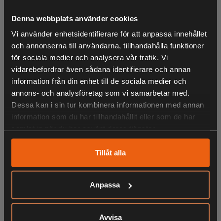
tyst - perfekt för avgörande ögonblick. Jackan är tillverkad i
ultratyst ripstop softshell med ett varmt fleecefoder i
Denna webbplats använder cookies
diamantmönster - idealisk för smygjakt och jakt i torrt till
Vi använder enhetsidentifierare för att anpassa innehållet
blandat väder.
och annonserna till användarna, tillhandahålla funktioner
för sociala medier och analysera vår trafik. Vi
vidarebefordrar även sådana identifierare och annan
· Ventilation under armarna
information från din enhet till de sociala medier och
annons- och analysföretag som vi samarbetar med.
Dessa kan i sin tur kombinera informationen med annan
· Två sidoradiofickor
information som du har tillhandahållit eller som de har
samlat in när du har använt deras tjänster.
· Bondad med rombisk fleece
Tillåt alla
· Två framfickor med dragkedja
Anpassa
· Patronhållare i höger ficka
LIKNANDE PRODUKTER
Avvisa