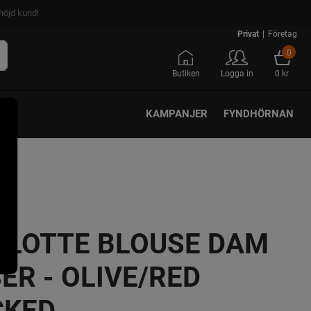
nöjd kund!
Privat
|
Företag
0
Butiken
Logga in
0 kr
KAMPANJER
FYNDHÖRNAN
LOTTE BLOUSE DAM
ER - OLIVE/RED
CKED