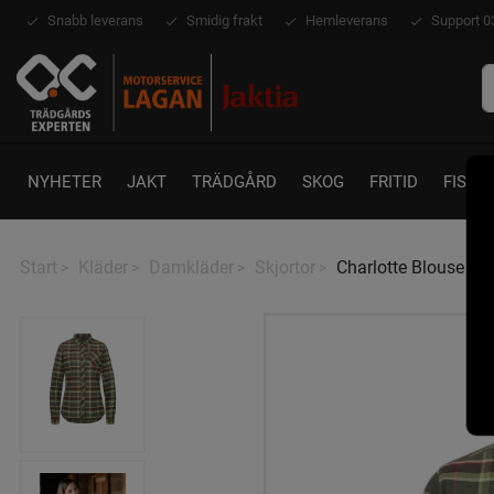
Snabb leverans
Smidig frakt
Hemleverans
Support 0
NYHETER
JAKT
TRÄDGÅRD
SKOG
FRITID
FISKE
Start
Kläder
Damkläder
Skjortor
Charlotte Blouse Da
>
>
>
>