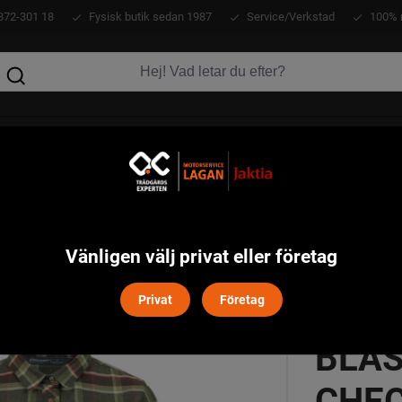
372-301 18
Fysisk butik sedan 1987
Service/Verkstad
100% 
KLÄDER
ATV
VERKTYG
MASKINER
m Blaser - Olive/Red Checked
Vänligen välj privat eller företag
CHAR
Privat
Företag
BLAS
CHE