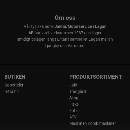
Om oss
Vår fysiska butik
Jaktia/Motorservice i Lagan
AB
har varit verksam sen 1987 och ligger
smidigt belägen längs E4:an i samhället Lagan mellan
Ljungby och Värnamo.
BUTIKEN
PRODUKTSORTIMENT
Öppettider
Jakt
Hitta hit
Trädgård
Skog
Fiske
Fritid
ATV
Maskiner/Kombimaskiner
Kläder