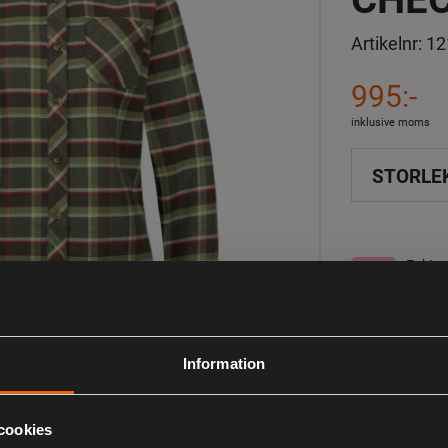
Artikelnr:
12
995:-
inklusive moms
STORLE
Faktur
I lager
Information
Observera att webs
aktuell lagerstatus 
cookies