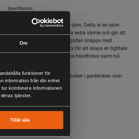
Specifikation
 Canadaskjorta finns äntligen till dam. Detta är en skön
 i mjuk ullmix. Den är vadderad för extra värme och går att
m jacka och som mellanlager. Skjortan knäpps med
Om
och manschetterna går att reglera för att skapa en tightare
g handlederna. Den har två öppna handfickor samt två
ed tryckknappar.
andahålla funktioner för
a, tidlösa design är detta en klassiker i garderoben som
n information från din enhet
nga tillfällen.
 tur kombinera informationen
ör extra värme
deras tjänster.
ön flanellskjorta
sform
ullmix
Tillåt alla
med tryckknappar
andfickor