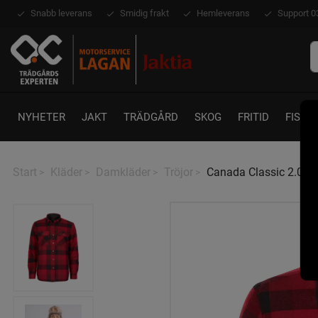
Snabb leverans
Smidig frakt
Hemleverans
Support 0
NYHETER
JAKT
TRÄDGÅRD
SKOG
FRITID
FISKE
Start
Kläder
Damkläder
Tröjor
Canada Classic 2.0 V
>
>
>
>