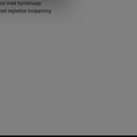
ckor med tryckknapp
med reglerbar knäppning