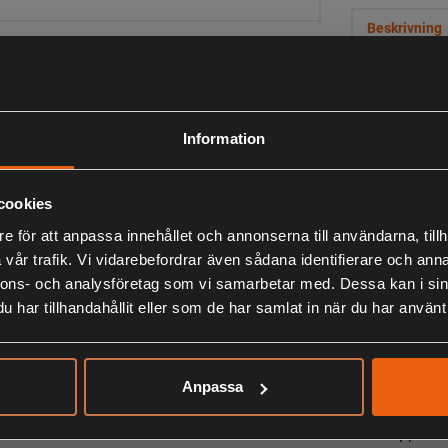
Beskrivning
Vår klassiska
flanellskjorta
bära både so
Information
tryckknappar 
passform krin
bröstfickor m
cookies
e för att anpassa innehållet och annonserna till användarna, tillh
Med sin snygg
vår trafik. Vi vidarebefordrar även sådana identifierare och anna
passar till må
nnons- och analysföretag som vi samarbetar med. Dessa kan i sin
• Vaddering f
har tillhandahållit eller som de har samlat in när du har använt 
• Mjuk och sk
• Normal pas
• Material av 
Anpassa
• Knäppning 
• Två öppna h