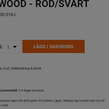
WOOD - RÖD/SVART
00-518-L
arrow_drop_down
LÄGG I VARUKORG
K:
L
a, Kort, Delbetalning & Bank
Leveranstid:
2-4 dagar leverans
hopens lager inte alltid gäller för butiken i Lagan. Vänligen tag kontakt med oss för
i butik