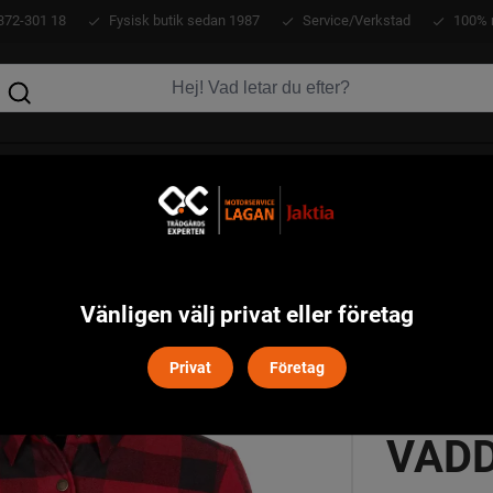
372-301 18
Fysisk butik sedan 1987
Service/Verkstad
100% 
KLÄDER
ATV
VERKTYG
MASKINER
adderad Skjorta Dam Pinewood - Röd/Svart
Vänligen välj privat eller företag
Privat
Företag
CANA
VAD