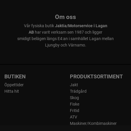
Om oss
Vår fysiska butik
Jaktia/Motorservice i Lagan
AB
har varit verksam sen 1987 och ligger
smidigt belägen längs E4:an i samhället Lagan mellan
Ljungby och Värnamo.
BUTIKEN
PRODUKTSORTIMENT
Öppettider
Jakt
Hitta hit
Trädgård
Skog
Fiske
Fritid
ATV
Maskiner/Kombimaskiner
Kläder