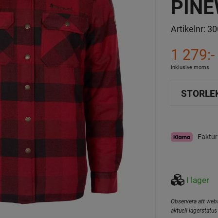
PINE
Artikelnr:
30
1 279:-
inklusive moms
STORLE
Faktur
I lager
Observera att webs
aktuell lagerstatus 