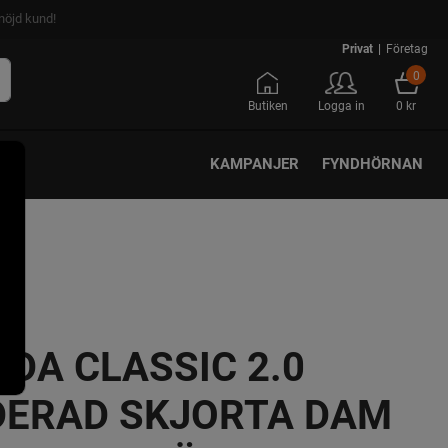
nöjd kund!
Privat
|
Företag
0
Butiken
Logga in
0 kr
KAMPANJER
FYNDHÖRNAN
DA CLASSIC 2.0
DERAD SKJORTA DAM