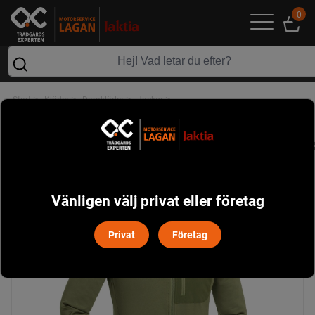
0
>
>
>
>
Start
Kläder
Damkläder
Jackor
Brenton Powerfleece Dam Pinewood - Leaf
Vänligen välj privat eller företag
Privat
Företag