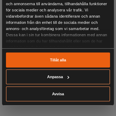
och annonserna till användarna, tillhandahålla funktioner
lager principen. Den har god andningsförmåga, samt hög
för sociala medier och analysera vår trafik. Vi
stretch. Fickor med dragkedja.
vidarebefordrar även sådana identifierare och annan
• Hög stretch
information från din enhet till de sociala medier och
• Bröstficka med dragkedja
annons- och analysföretag som vi samarbetar med.
• Handfickor med dragkedja
Dessa kan i sin tur kombinera informationen med annan
• Justerbar i botten
information som du har tillhandahållit eller som de har
samlat in när du har använt deras tjänster.
• Tightare, kroppsnära passform
Tillåt alla
LIKNANDE PRODUKTER
Anpassa
Avvisa
KÖPS OFTA TILLSAMMANS