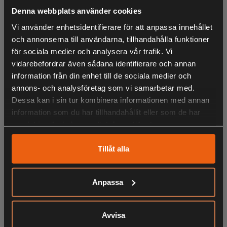
värmeutsläpp. Vind och vattenavvisande försedda med
Denna webbplats använder cookies
membran från knäna och nedåt samt sätet baktill. Ej
Vi använder enhetsidentifierare för att anpassa innehållet
tejpade sömmar. Benfickor och handfickor har dragkedja.
och annonserna till användarna, tillhandahålla funktioner
Justerbar midja med kardborre. Justerbara benslut, samt
för sociala medier och analysera vår trafik. Vi
benkrok. Behandlade med en ekologisk och fluorkarbonfri
vidarebefordrar även sådana identifierare och annan
impregnering - Bionic Finish Eco för extra vatten- och
information från din enhet till de sociala medier och
smutsavstötande egenskaper. En lättviktsbyxa som passar
annons- och analysföretag som vi samarbetar med.
till alla typer av utomhusaktiveter t ex vandring, fiske och
Dessa kan i sin tur kombinera informationen med annan
hundträning.
information som du har tillhandahållit eller som de har
samlat in när du har använt deras tjänster.
Vikt:
360 gram (i storlek 38)
Material:
72% polyamid, 20% polyester, 8% elastan.
Tillåt alla
Kontrast 100% polyester.
Anpassa
LIKNANDE PRODUKTER
Avvisa