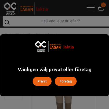
0
>
>
>
>
Start
Kläder
Damkläder
Byxor
Abisko Brenton Byxa Dam Pinewood - Mullvad
Vänligen välj privat eller företag
Privat
Företag