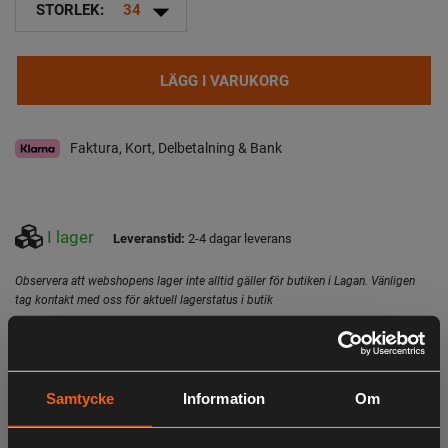
arrow_drop_down
STORLEK:
34
LÄGG I VARUKORG
Faktura, Kort, Delbetalning & Bank
I lager
Leveranstid:
2-4 dagar leverans
Observera att webshopens lager inte alltid gäller för butiken i Lagan. Vänligen
tag kontakt med oss för aktuell lagerstatus i butik
Beskrivning
Bekväma friluftsbyxor i stretchmaterial. Tight och modern
Samtycke
Information
Om
passform. Försedda med öppningsbar ventilation vid lår
och benslut för extra luftgenomströmning och