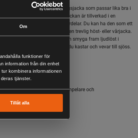
 riktigt snygg och praktisk vardagsjacka som passar lika bra i
 som på promenaden i stan. Jackan är tillverkad i en
tvikts konstruktion med många fördelar. Du kan ha den som ett
Om
r den kalla årstiden, -eller som en trevlig höst- eller vårjacka.
rasselfritt, stretchigt tyg så du kan smyga fram ljudlöst i
å slipper du störande ljud när du kastar och vevar till sjöss.
andahålla funktioner för
kor, frontfickor samt armficka.
n information från din enhet
idja och arm slut.
 tur kombinera informationen
ukt tyg.
deras tjänster.
 under armarna.
attentätt membran 8000mm vattenpelare och
4h i andningsförmåga.
Tillåt alla
 92% POLYESTER 8% SPANDEX
100% POLYESTER