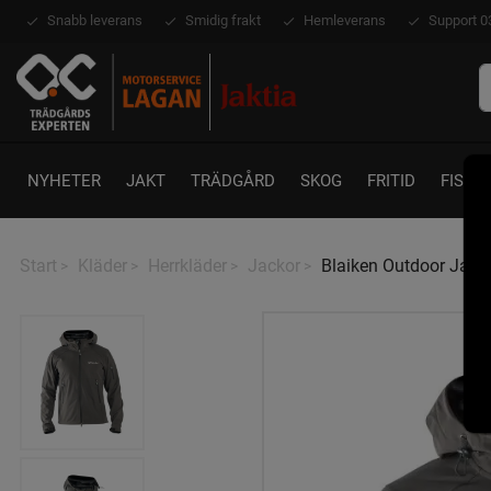
Snabb leverans
Smidig frakt
Hemleverans
Support 0
NYHETER
JAKT
TRÄDGÅRD
SKOG
FRITID
FISKE
Start
Kläder
Herrkläder
Jackor
Blaiken Outdoor Jacke
>
>
>
>