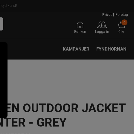
nöjd kund!
Privat
|
Företag
0
Butiken
Logga in
0 kr
KAMPANJER
FYNDHÖRNAN
KEN OUTDOOR JACKET
TER - GREY