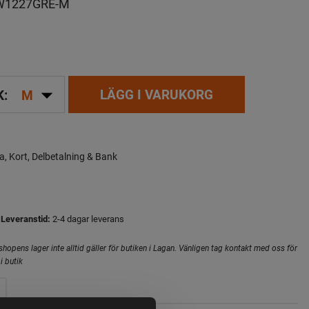
W1227GRE-M
arrow_drop_down
LÄGG I VARUKORG
K:
M
a, Kort, Delbetalning & Bank
Leveranstid:
2-4 dagar leverans
hopens lager inte alltid gäller för butiken i Lagan. Vänligen tag kontakt med oss för
i butik