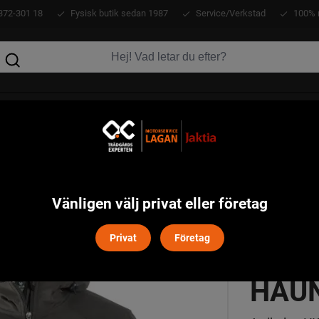
372-301 18
Fysisk butik sedan 1987
Service/Verkstad
100% 
KLÄDER
ATV
VERKTYG
MASKINER
t Haunter - Grey
Vänligen välj privat eller företag
Privat
Företag
BLAI
HAUN