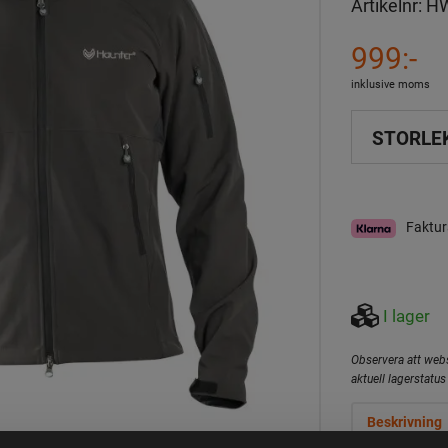
Artikelnr:
H
999:-
inklusive moms
STORLE
Faktur
I lager
Observera att webs
aktuell lagerstatus 
Beskrivning