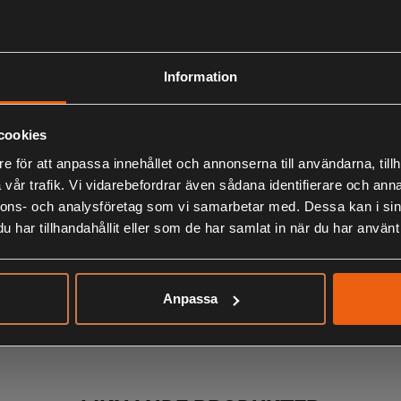
Blaiken är en
skog och mark
trelagers lät
Information
skalplagg unde
Tillverkad i p
skogen. Samt s
cookies
e för att anpassa innehållet och annonserna till användarna, tillh
- Rymliga fic
vår trafik. Vi vidarebefordrar även sådana identifierare och anna
- Justerbar m
nnons- och analysföretag som vi samarbetar med. Dessa kan i sin
- Tyst och mj
har tillhandahållit eller som de har samlat in när du har använt 
- Ventilation
- Vind och v
5000mm/m2/2
Anpassa
- Yttertyg:
- Innertyg: 