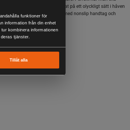
ire, trekrok, t.ex. när betet fastnat på ett olyckligt sätt i håven
ken svalt hela wobblern. Utrustad med nonslip handtag och
andahålla funktioner för
oating.
n information från din enhet
 tur kombinera informationen
cm
deras tjänster.
Tillåt alla