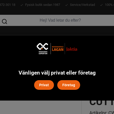
372-301 18
Fysisk butik sedan 1987
Service/Verkstad
100% 
KLÄDER
ATV
VERKTYG
MASKINER
 POWER CUTTER
Vänligen välj privat eller företag
BFT 
Privat
Företag
CUT
Artikelnr:
CW