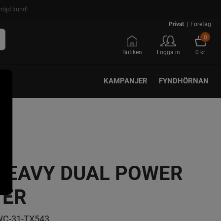
nöjd kund!
Privat
|
Företag
0
Butiken
Logga in
0 kr
KAMPANJER
FYNDHÖRNAN
HEAVY DUAL POWER
TER
C-31-TX543