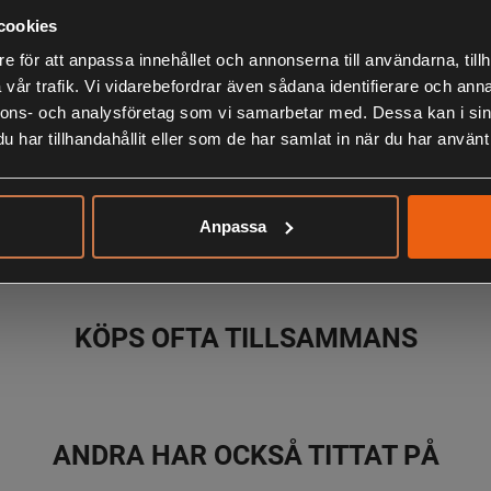
knipsa av en w
cookies
eller när fis
e för att anpassa innehållet och annonserna till användarna, tillh
svart nickel c
vår trafik. Vi vidarebefordrar även sådana identifierare och anna
nnons- och analysföretag som vi samarbetar med. Dessa kan i sin
Längd: 19,5 
har tillhandahållit eller som de har samlat in när du har använt 
LIKNANDE PRODUKTER
Anpassa
KÖPS OFTA TILLSAMMANS
ANDRA HAR OCKSÅ TITTAT PÅ