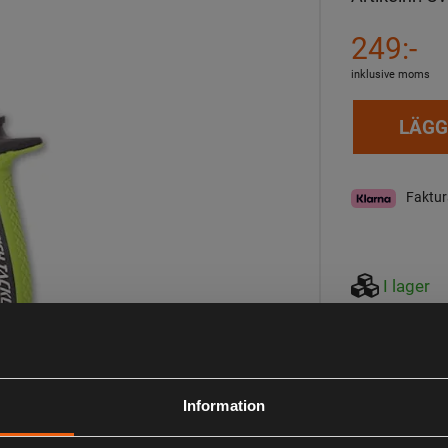
249:-
inklusive moms
LÄGG
Faktur
I lager
Observera att webs
aktuell lagerstatus 
Beskrivning
Information
BFT Heavy Dua