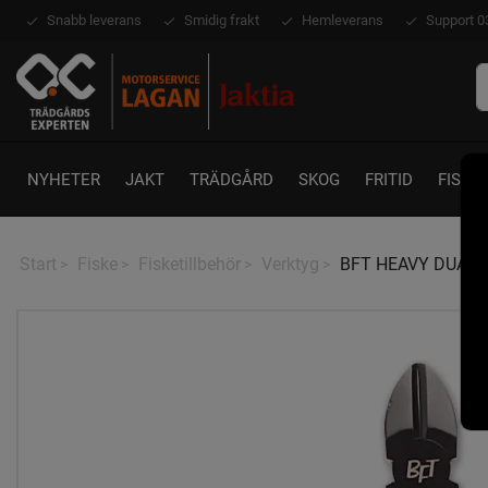
Snabb leverans
Smidig frakt
Hemleverans
Support 0
NYHETER
JAKT
TRÄDGÅRD
SKOG
FRITID
FISKE
Start
Fiske
Fisketillbehör
Verktyg
BFT HEAVY DUAL
>
>
>
>