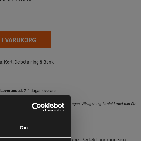
 I VARUKORG
a, Kort, Delbetalning & Bank
Leveranstid:
2-4 dagar leverans
hopens lager inte alltid gäller för butiken i Lagan. Vänligen tag kontakt med oss för
i butik
Om
l Power Cutter är en stark avbitare. Perfekt när man ska