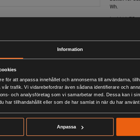
Wh.
Laddtid: 75 m
LIKNANDE PRODUKTER
Information
cookies
KÖPS OFTA TILLSAMMANS
e för att anpassa innehållet och annonserna till användarna, tillh
vår trafik. Vi vidarebefordrar även sådana identifierare och anna
nnons- och analysföretag som vi samarbetar med. Dessa kan i sin
har tillhandahållit eller som de har samlat in när du har använt 
ANDRA HAR OCKSÅ TITTAT PÅ
Anpassa