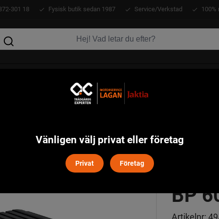
372-301 18
Fysisk butik sedan 1987
Service/Verkstad
100% 
KLÄDER
ATV
VERKTYG
MASKINER
ier/Laddare
Batteri 54V 2,5Ah 135 Wh BP 6025 Cub Cadet
>
Vänligen välj privat eller företag
BATT
Privat
Företag
BP 6
Artikelnr:
49