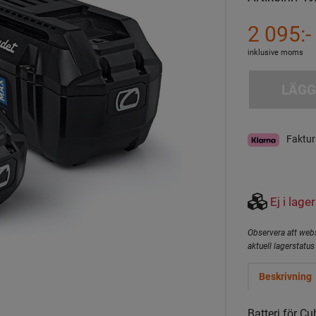
2 095:-
inklusive moms
LÄGG
Faktur
Ej i lager
Observera att webs
aktuell lagerstatus 
Beskrivning
Batteri för Cu