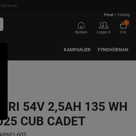
nöjd kund!
Privat
|
Företag
0
Butiken
Logga in
0 kr
KAMPANJER
FYNDHÖRNAN
ERI 54V 2,5AH 135 WH
025 CUB CADET
AP601-603