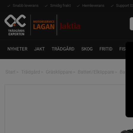
Snabb leverans
Smidig frakt
Hemleverans
Support 0
NYHETER
JAKT
TRÄDGÅRD
SKOG
FRITID
FISKE
Start
Trädgård
Gräsklippare
Batteri/Elklippare
Batter
>
>
>
>