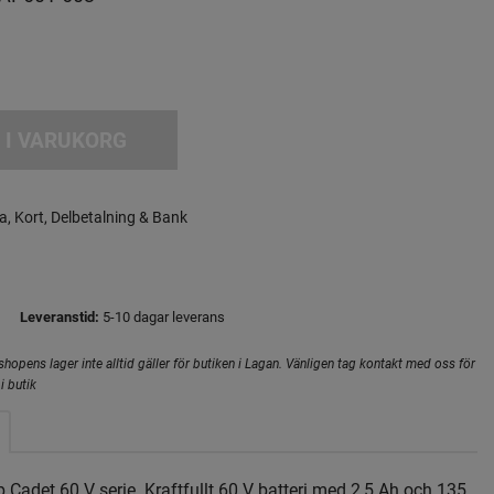
 I VARUKORG
a, Kort, Delbetalning & Bank
Leveranstid:
5-10 dagar leverans
hopens lager inte alltid gäller för butiken i Lagan. Vänligen tag kontakt med oss för
i butik
b Cadet 60 V serie. Kraftfullt 60 V batteri med 2,5 Ah och 135