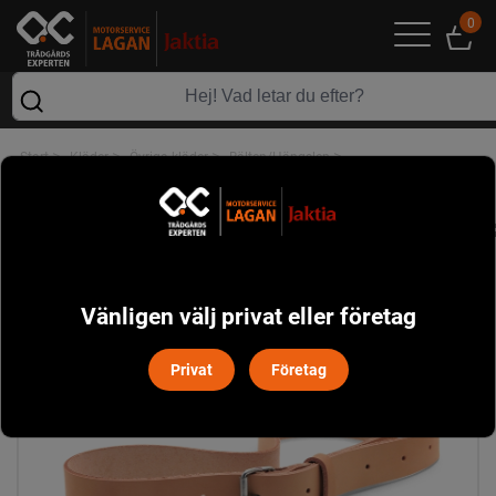
0
>
>
>
>
Start
Kläder
Övriga kläder
Bälten/Hängslen
Bälte Läder Husqvarna
Vänligen välj privat eller företag
Privat
Företag