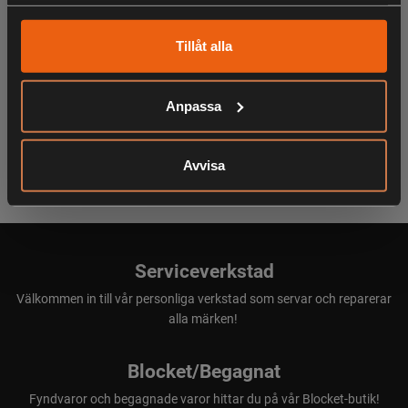
samlat in när du har använt deras tjänster.
KÖPS OFTA TILLSAMMANS
Tillåt alla
Anpassa
ANDRA HAR OCKSÅ TITTAT PÅ
Avvisa
Serviceverkstad
Välkommen in till vår personliga verkstad som servar och reparerar
alla märken!
Blocket/Begagnat
Fyndvaror och begagnade varor hittar du på vår Blocket-butik!