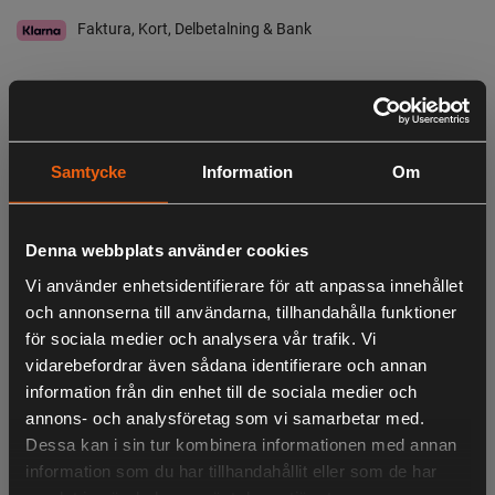
Faktura, Kort, Delbetalning & Bank
I lager
Leveranstid:
5-10 dagars leverans
Samtycke
Information
Om
Observera att webshopens lager inte alltid gäller för butiken i Lagan. Vänligen
tag kontakt med oss för aktuell lagerstatus i butik
Beskrivning
Denna webbplats använder cookies
Vi använder enhetsidentifierare för att anpassa innehållet
Midjebälte av ljusbrunt läder.
och annonserna till användarna, tillhandahålla funktioner
för sociala medier och analysera vår trafik. Vi
vidarebefordrar även sådana identifierare och annan
information från din enhet till de sociala medier och
LIKNANDE PRODUKTER
annons- och analysföretag som vi samarbetar med.
Dessa kan i sin tur kombinera informationen med annan
information som du har tillhandahållit eller som de har