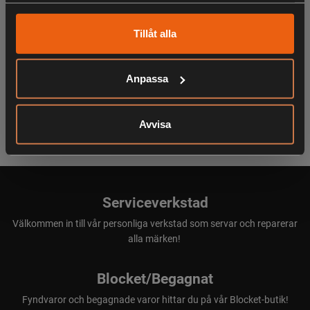
KÖPS OFTA TILLSAMMANS
Tillåt alla
Anpassa
ANDRA HAR OCKSÅ TITTAT PÅ
Avvisa
Serviceverkstad
Välkommen in till vår personliga verkstad som servar och reparerar
alla märken!
Blocket/Begagnat
Fyndvaror och begagnade varor hittar du på vår Blocket-butik!