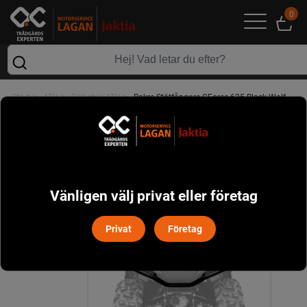
0
>
>
>
Start
ATV
Tillbehör ATV
Bakre Stötfångare CForce 625 Black Wolf
Vänligen välj privat eller företag
Privat
Företag