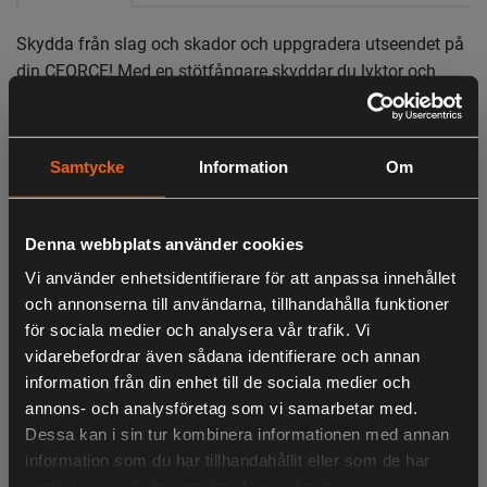
Skydda från slag och skador och uppgradera utseendet på
din CFORCE! Med en stötfångare skyddar du lyktor och
plast mot skador som lätt uppkommer vid arbete och
körning i tuffare terräng.
Stötfångaren är ett originaltillbehör från CFMOTO och är
Samtycke
Information
Om
specialtillverkad för CFORCE 625. Materialet är av stål med
mattsvart lackering som ger ett grymt skydd och hög
Denna webbplats använder cookies
finish. Stötfångaren monteras enkelt.
Vi använder enhetsidentifierare för att anpassa innehållet
Monteringsanvisning medföljer.
och annonserna till användarna, tillhandahålla funktioner
för sociala medier och analysera vår trafik. Vi
vidarebefordrar även sådana identifierare och annan
LIKNANDE PRODUKTER
information från din enhet till de sociala medier och
annons- och analysföretag som vi samarbetar med.
Dessa kan i sin tur kombinera informationen med annan
information som du har tillhandahållit eller som de har
samlat in när du har använt deras tjänster.