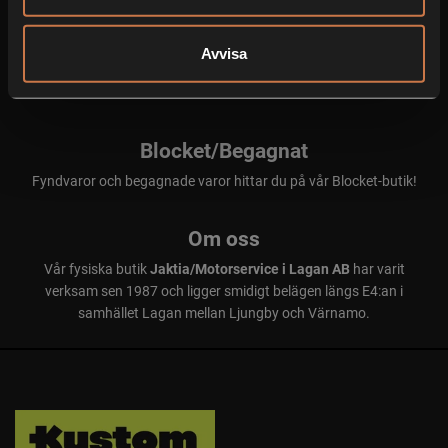
Serviceverkstad
Avvisa
Välkommen in till vår personliga verkstad som servar och reparerar
alla märken!
Blocket/Begagnat
Fyndvaror och begagnade varor hittar du på vår Blocket-butik!
Om oss
Vår fysiska butik
Jaktia/Motorservice i Lagan AB
har varit
verksam sen 1987 och ligger smidigt belägen längs E4:an i
samhället Lagan mellan Ljungby och Värnamo.