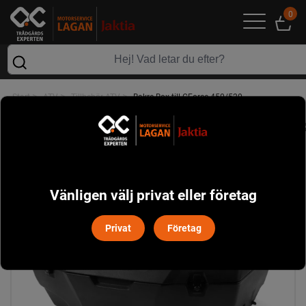
0
>
>
>
Start
ATV
Tillbehör ATV
Bakre Box till CForce 450/520
Vänligen välj privat eller företag
Privat
Företag