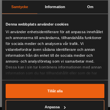
framåt, CFORCE 850, 1000 årsmodell 2024 och framåt.
Samtycke
Information
Om
Denna webbplats använder cookies
LIKNANDE PRODUKTER
Vi använder enhetsidentifierare för att anpassa innehållet
och annonserna till användarna, tillhandahålla funktioner
för sociala medier och analysera vår trafik. Vi
vidarebefordrar även sådana identifierare och annan
KÖPS OFTA TILLSAMMANS
information från din enhet till de sociala medier och
annons- och analysföretag som vi samarbetar med.
Dessa kan i sin tur kombinera informationen med annan
information som du har tillhandahållit eller som de har
ANDRA HAR OCKSÅ TITTAT PÅ
samlat in när du har använt deras tjänster.
Tillåt alla
Anpassa