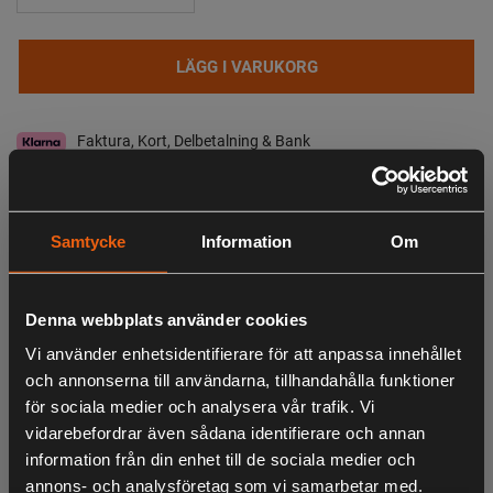
LÄGG I VARUKORG
Faktura, Kort, Delbetalning & Bank
I lager
Leveranstid:
2-4 dagar leverans
Samtycke
Information
Om
Observera att webshopens lager inte alltid gäller för butiken i Lagan. Vänligen
tag kontakt med oss för aktuell lagerstatus i butik
Denna webbplats använder cookies
Specifikation
Beskrivning
Vi använder enhetsidentifierare för att anpassa innehållet
och annonserna till användarna, tillhandahålla funktioner
för sociala medier och analysera vår trafik. Vi
- Högklassigt Seetex-membran
vidarebefordrar även sådana identifierare och annan
- Justering med dragsko
information från din enhet till de sociala medier och
annons- och analysföretag som vi samarbetar med.