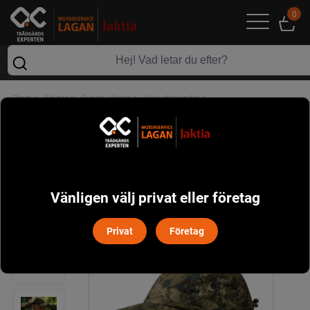
0
>
>
>
>
Start
Kläder
Övriga kläder
Huvudbonader
Avail Camo Keps Seeland - InVis Green
Vänligen välj privat eller företag
Privat
Företag