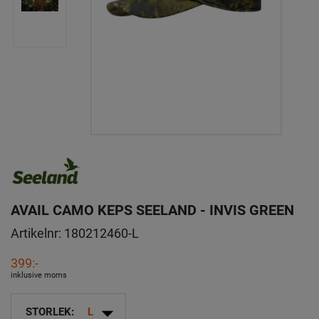
AVAIL CAMO KEPS SEELAND - INVIS GREEN
Artikelnr:
180212460-L
399:-
inklusive moms
arrow_drop_down
STORLEK:
L