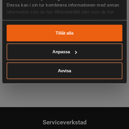
Dessa kan i sin tur kombinera informationen med annan
LIKNANDE PRODUKTER
information som du har tillhandahållit eller som de har
samlat in när du har använt deras tjänster.
Tillåt alla
KÖPS OFTA TILLSAMMANS
Anpassa
Avvisa
ANDRA HAR OCKSÅ TITTAT PÅ
Serviceverkstad