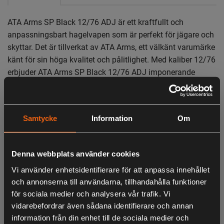
ATA Arms SP Black 12/76 ADJ är ett kraftfullt och
anpassningsbart hagelvapen som är perfekt för jägare och
skyttar. Det är tillverkat av ATA Arms, ett välkänt varumärke
känt för sin höga kvalitet och pålitlighet. Med kaliber 12/76
erbjuder ATA Arms SP Black 12/76 ADJ imponerande
prestanda och räckvidd, vilket gör det perfekt för olika
jaktformer och skytteaktiviteter. Vapnet har en svart
syntetisk kolvsätesdesign som ger en bekväm och
Samtycke
Information
Om
anpassningsbar greppställning för optimal kontroll och
precision vid avfyrning.
Det unika med ATA Arms SP Black 12/76 ADJ är dess
Denna webbplats använder cookies
justerbara kolv, som möjliggör individuell anpassning för
Vi använder enhetsidentifierare för att anpassa innehållet
att passa skyttens personliga preferenser och behov. Du
och annonserna till användarna, tillhandahålla funktioner
kan enkelt anpassa kolven för att få en perfekt passform
för sociala medier och analysera vår trafik. Vi
och optimal ergonomi, vilket ger dig maximal komfort och
vidarebefordrar även sådana identifierare och annan
precision under jakten eller skyttet.
information från din enhet till de sociala medier och