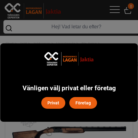
0
>
>
>
>
>
Start
Jakt
Jaktvapen
Hagelgevär
Ata Arms
ATA SP Black ADJ 12/76 71cm hagelvapen höger
Vänligen välj privat eller företag
Privat
Företag