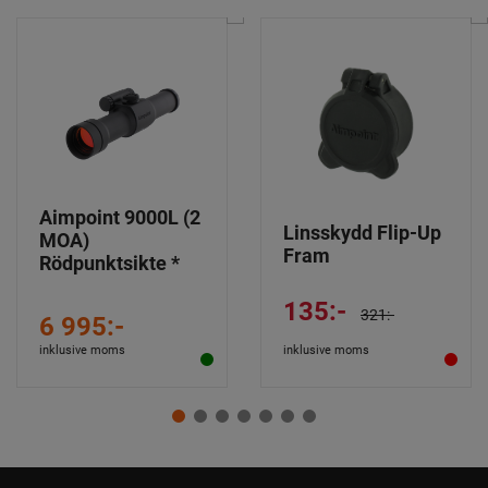
Aimpoint 9000L (2
Linsskydd Flip-Up
MOA)
Fram
Rödpunktsikte *
135:-
321:-
6 995:-
inklusive moms
inklusive moms