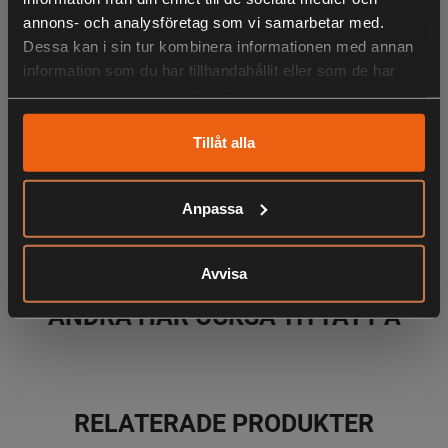
- Helt vattentätt
annons- och analysföretag som vi samarbetar med.
Dessa kan i sin tur kombinera informationen med annan
information som du har tillhandahållit eller som de har
LIKNANDE PRODUKTER
samlat in när du har använt deras tjänster.
Manual
Tillåt alla
Skjutvapenapplikation
KÖPS OFTA TILLSAMMANS
Anpassa
Avvisa
ANDRA HAR OCKSÅ TITTAT PÅ
RELATERADE PRODUKTER