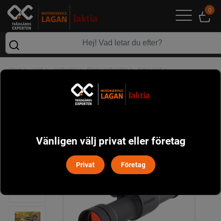
0
>
>
>
>
>
Start
Jakt
Jaktoptik
Rödpunktssikte
Aimpoint
Aimpoint 9000L (4 MOA) Rödpunktsikte *
Vänligen välj privat eller företag
Privat
Företag