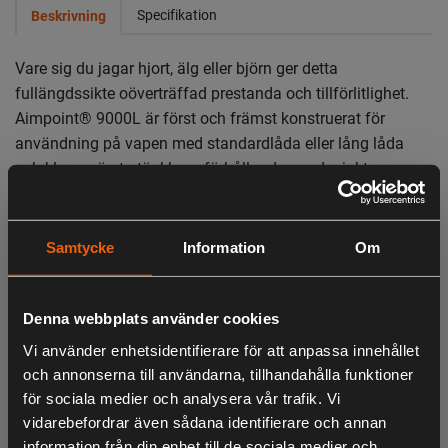
Specifikation
Beskrivning
Vare sig du jagar hjort, älg eller björn ger detta
fullängdssikte oöverträffad prestanda och tillförlitlighet.
Aimpoint® 9000L
är först och främst konstruerat för
användning på vapen med standardlåda eller lång låda
och klarar värsta tänkbara förhållanden under jakten.
Detta är det mest populära siktet i 9000-serien tack vare
dess långa längd som gör siktet idealiskt att använda
Samtycke
Information
Om
främst på vapen med standard låda eller lång låda.
- Idealiskt för studsare för storviltjakt och tävlingsvapen
Denna webbplats använder cookies
oavsett längd på lådan, samt halvautomatiska gevär.
- 2-ringsmontage passar nästan alla 30 mm system med
Vi använder enhetsidentifierare för att anpassa innehållet
ringmontage.
och annonserna till användarna, tillhandahålla funktioner
- ACET-teknik ger 50 000 timmar av användning på ett
för sociala medier och analysera vår trafik. Vi
batteri
vidarebefordrar även sådana identifierare och annan
- Finns med två punktstorlekar (2 och 4 MOA).
information från din enhet till de sociala medier och