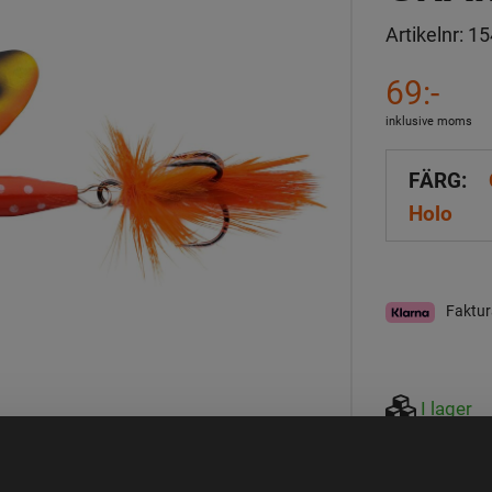
Artikelnr:
15
69:-
inklusive moms
FÄRG:
Holo
Faktur
I lager
Observera att webs
aktuell lagerstatus 