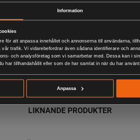
Beskrivning
Information
Abu G
cookies
e för att anpassa innehållet och annonserna till användarna, tillh
vår trafik. Vi vidarebefordrar även sådana identifierare och anna
nnons- och analysföretag som vi samarbetar med. Dessa kan i sin
har tillhandahållit eller som de har samlat in när du har använt 
En av världen
öringar, regnb
Skeden snurra
Anpassa
LIKNANDE PRODUKTER