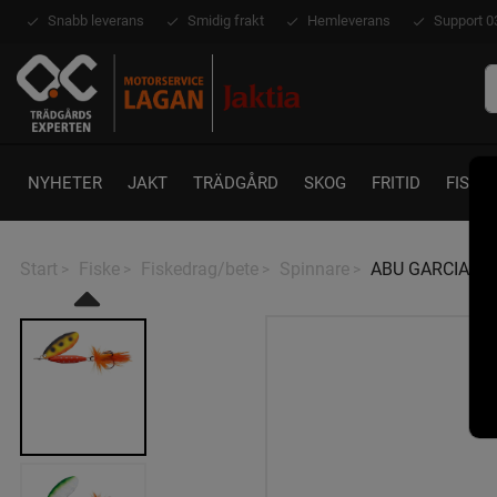
Snabb leverans
Smidig frakt
Hemleverans
Support 0
NYHETER
JAKT
TRÄDGÅRD
SKOG
FRITID
FISKE
Start
Fiske
Fiskedrag/bete
Spinnare
ABU GARCIA RE
>
>
>
>