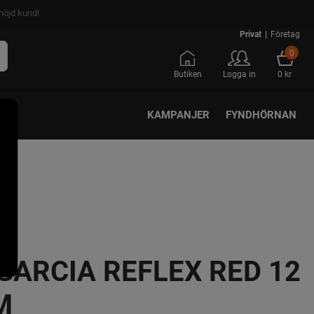
nöjd kund!
Privat
|
Företag
0
Butiken
Logga in
0 kr
KAMPANJER
FYNDHÖRNAN
GARCIA REFLEX RED 12
M