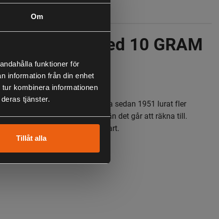
Om
arcia Reflex Red 10 GRAM
andahålla funktioner för
n information från din enhet
 tur kombinera informationen
deras tjänster.
s mest sålda spinnare, som ända sedan 1951 lurat fler
ågar, abborrar och andra fiskar än det går att räkna till.
r lockande i både låg och hög fart.
Tillåt alla