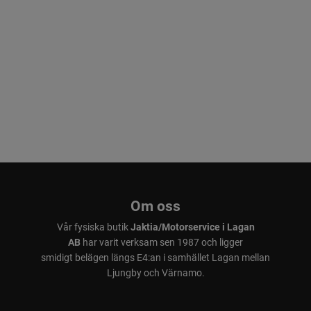
Om oss
Vår fysiska butik
Jaktia/Motorservice i Lagan
AB
har varit verksam sen 1987 och ligger
smidigt belägen längs E4:an i samhället Lagan mellan
Ljungby och Värnamo.