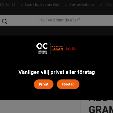
372-301 18
Fysisk butik sedan 1987
Service/Verkstad
100% 
KLÄDER
ATV
VERKTYG
MASKINER
FLEX RED 12 GRAM
Vänligen välj privat eller företag
Privat
Företag
ABU 
GRA