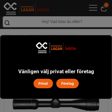
0
>
>
>
>
>
Start
Jakt
Jaktoptik
Kikarsikten
Hawke
Hawke Vantage Kikarsikte 3-9x40 AO Riktmedel Mil Dot
Vänligen välj privat eller företag
Privat
Företag