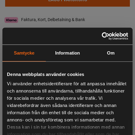
Faktura, Kort, Delbetalning & Bank
I lager
Leveranstid:
5-10 dagars leverans
Samtycke
Information
Om
Observera att webshopens lager inte alltid gäller för butiken i Lagan. Vänligen
tag kontakt med oss för aktuell lagerstatus i butik
Denna webbplats använder cookies
Specifikation
Beskrivning
Vi använder enhetsidentifierare för att anpassa innehållet
och annonserna till användarna, tillhandahålla funktioner
Hawke Vantage 3-9x40 AO, riktm Mil-Dot
för sociala medier och analysera vår trafik. Vi
vidarebefordrar även sådana identifierare och annan
information från din enhet till de sociala medier och
LIKNANDE PRODUKTER
annons- och analysföretag som vi samarbetar med.
Dessa kan i sin tur kombinera informationen med annan
information som du har tillhandahållit eller som de har