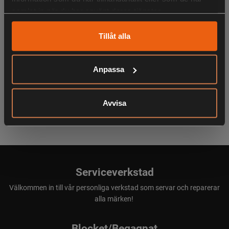
samlat in när du har använt deras tjänster.
KÖPS OFTA TILLSAMMANS
Tillåt alla
Anpassa
ANDRA HAR OCKSÅ TITTAT PÅ
Avvisa
Serviceverkstad
Välkommen in till vår personliga verkstad som servar och reparerar
alla märken!
Blocket/Begagnat